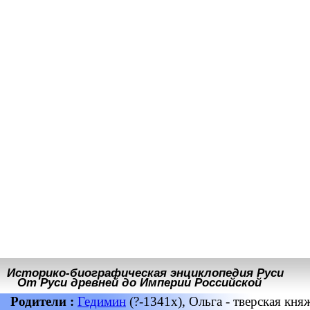
Историко-биографическая энциклопедия Руси
От Руси древней до Империи Российской
Родители :
Гедимин
(?-1341х), Ольга - тверская кня