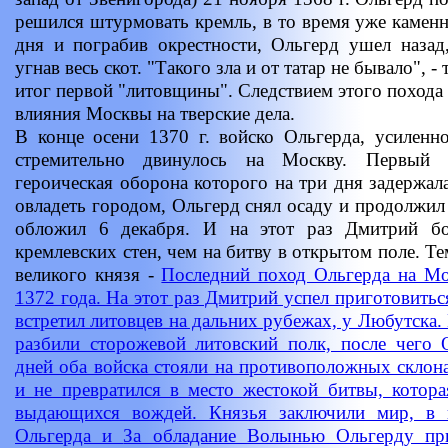
решился штурмовать кремль, в то время уже камен
дня и пограбив окрестности, Ольгерд ушел назад
угнав весь скот. "Такого зла и от татар не бывало", -
итог первой "литовщины". Следствием этого похода
влияния Москвы на тверские дела.
В конце осени 1370 г. войско Ольгерда, усиленн
стремительно двинулось на Москву. Первый 
героическая оборона которого на три дня задержал
овладеть городом, Ольгерд снял осаду и продолжил
обложил 6 декабря. И на этот раз Дмитрий бо
кремлевских стен, чем на битву в открытом поле. 
великого князя -
Последний поход Ольгерда на Мо
1372 года. На этот раз Дмитрий успел приготовитьс
встретил литовцев на дальних рубежах, у Любутска
разбили сторожевой литовский полк, после чего 
дней оба войска стояли на противоположных склона
и не превратился в место жестокой битвы, котор
выдающихся вождей. Князья заключили мир, в 
Ольгерда и
За обладание Волынью Ольгерду пр