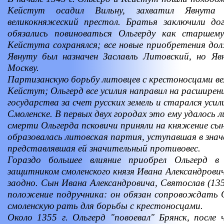
Кейстут осадил Вильну, захватил Явнута
великокняжеский престол. Братья заключили до
обязались повиноваться Ольгерду как старшем
Кейстута сохранялся; все новые приобретения до
Явнуту был назначен Заславль Литовский, но Я
Москву.
Партизанскую борьбу литовцев с крестоносцами вел
Кейстут; Ольгерд все усилия направил на расширен
государства за счет русских земель и старался усил
Смоленске. В первых двух городах это ему удалось 
смерти Ольгерда псковичи приняли на княжение сын
образовалась литовская партия, уступавшая в знач
представлявшая ей значительный противовес.
Гораздо большее влияние приобрел Ольгерд 
защитником смоленского князя Ивана Александрович
заодно. Сын Ивана Александровича, Святослав (135
положение подручника: он обязан сопровождать О
смоленскую рать для борьбы с крестоносцами.
Около 1355 г. Ольгерд "повоевал" Брянск, после 