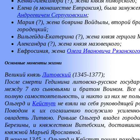
Кенна-Александра (?), жена князя поморского;
Елена (в монашестве Евпраксия), была замуже
Андреевичем Серпуховским
;
Мария (?), жена боярина Войдылы, второй бра
городецкий;
Вильгейда-Екатерина (?), жена князя герцога 
Александра (?), жена князя мазовецкого;
Евфросиния, жена
Олега Ивановича Рязанског
Основные моменты жизни
Великий князь
Литовский
(1345-1377);
После смерти Гедимина литовско-русское государ
между 7 его сыновьями и братом Воином. Все с
полную самостоятельность, и никто из них не пол
Ольгерд и
Кейстут
не взяли на себя руководящей р
Поводом к их соглашению послужило усиленно
овладеть Литвою. Раньше Ольгерд владел городо
Березины, и княжеством Витебским, доставшимс
княжной Марьей Ярославной.
В начале 1345 г. Ольгерд и Кейстут пошли походо