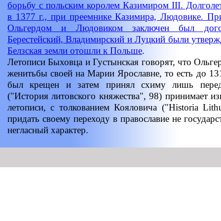
борьбу с польским королем Казимиром III. Долголе
в 1377 г., при преемнике Казимира, Людовике. Пр
Ольгердом и Людовиком заключен был дого
Берестейский, Владимирский и Луцкий были утвержд
Белзская земли отошли к
Польше
.
Летописи Быховца и Густынская говорят, что Ольге
женитьбы своей на Марии Ярославне, то есть до 1318
был крещен и затем принял схиму лишь перед
("История литовского княжества", 98) принимает и
летописи, с толкованием Кояловича ("Historia Lith
придать своему переходу в православие не государс
негласный характер.