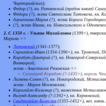
Чарторыйских);
Федор (?), кн. Ратненский (предок князей Санг
Федора (?), жена Святослава Титовича, кн. Ка
Агриппина-Мария (?), жена Бориса Городецког
(?), жена Ивана, кн. Новосильского и Одоевског
2. С 1350 г. - Ульяна Михайловна
(1399+), тверска
Марина =>
Литовский
(1341-1377);
Скригайло-Иван (1354-1396+), кн. Трокский, П
Корибут-Дмитрий (?), кн. Новгород-Северский
Винницкий;
жена - Анастасия Рязанская =>
Сигизмунд Корибут (?-1435+), король Че
Лигвень-Семен (?), кн. Новгородский, Мстислав
жена - Мария Московская;
Коригайло-Казимир (?), наместник Мстиславс
Вигунд-Александр (?-1392+), кн. Керновский;
Свидригайло-Болеслав
(1355-1452+), вел. князь