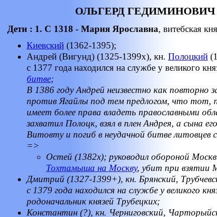
ОЛЬГЕРД ГЕДИМИНОВИЧ (?
Дети :
1. С 1318 - Мария Ярославна
, витебская кн
Киевский
(1362-1395);
Андрей (Вигунд) (1325-1399х), кн.
Полоцкий
(1
с 1377 года находился на службе у великого кн
битве
;
В 1386 году Андрей неизвестно как повторно з
против Ягайлы под тем предлогом, что тот, п
имеет более права владеть православными об
захватил Полоцк, взял в плен Андрея, а сына е
Витовту и погиб в неудачной битве литовцев 
=>
Остей (1382х); руководил обороной Моск
Тохтамыша на Москву
, убит при взятии
Дмитрий (1327-1399+), кн. Брянский, Трубчев
с 1379 года находился на службе у великого кня
родоначальник князей Трубецких;
Константин (?), кн. Черниговский, Чарторыйск