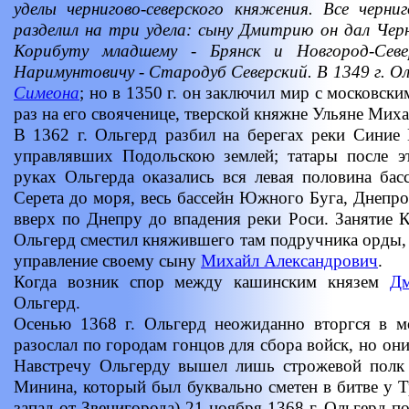
уделы чернигово-северского княжения. Все черниг
разделил на три удела: сыну Дмитрию он дал Чер
Корибуту младшему - Брянск и Новгород-Севе
Наримунтовичу - Стародуб Северский. В 1349 г. Ол
Симеона
; но в 1350 г. он заключил мир с московск
раз на его свояченице, тверской княжне Ульяне Мих
В 1362 г. Ольгерд разбил на берегах реки Синие 
управлявших Подольскою землей; татары после э
руках Ольгерда оказались вся левая половина басс
Серета до моря, весь бассейн Южного Буга, Днепро
вверх по Днепру до впадения реки Роси. Занятие 
Ольгерд сместил княжившего там подручника орды, 
управление своему сыну
Михайл Александрович
.
Когда возник спор между кашинским князем
Дм
Ольгерд.
Осенью 1368 г. Ольгерд неожиданно вторгся в м
разослал по городам гонцов для сбора войск, но он
Навстречу Ольгерду вышел лишь строжевой полк
Минина, который был буквально сметен в битве у Тр
запад от Звенигорода) 21 ноября 1368 г. Ольгерд п