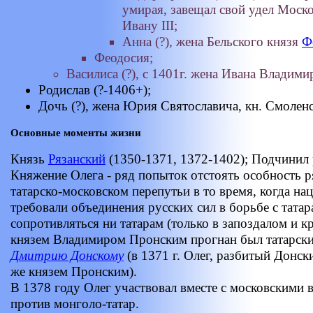
умирая, завещал свой удел Моск
Ивану III;
Анна (?), жена Бельского князя
Ф
Феодосия;
Василиса (?), с 1401г. жена Ивана Владими
Родислав (?-1406+);
Дочь (?), жена Юрия Святославича, кн. Смоленс
Основные моменты жизни
Князь
Рязанский
(1350-1371, 1372-1402); Подчинил 
Княжение Олега - ряд попыток отстоять особность р
татарско-московском перепутьи в то время, когда н
требовали объединения русских сил в борьбе с тата
сопротивляться ни татарам (только в запоздалом и 
князем Владимиром Пронским прогнан был татарский 
Дмитрию Донскому
(в 1371 г. Олег, разбитый Донск
же князем Пронским).
В 1378 году Олег участвовал вместе c московскими 
против монголо-татар.