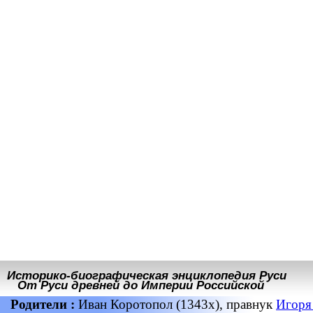
Историко-биографическая энциклопедия Руси
От Руси древней до Империи Российской
Родители :
Иван Коротопол (1343х), правнук
Игоря