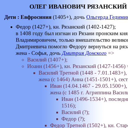
ОЛЕГ ИВАНОВИЧ РЯЗАНСКИЙ ( ? 
Дети : Евфросиния
(1405+), дочь
Ольгерда Гедими
Федор (1427+), кн. Рязанский (1402-1427);
в 1408 году был изгнан из Рязани пронским кн
Владимировичем, только вмешательство великог
Дмитриевича помогло Федору вернуться на ряза
жена - Софья, дочь
Дмитрия Донского
=>
Василий (1407+);
Иоанн (1456+), кн. Рязанский (1427-1456)
Василий Третной (1448 - 7.01.1483+),
жена (с 1464) Анна (1451-1501+), сес
Иван (14.04.1467 - 29.05.1500+),
жена (с 1485 г. Агриппина Васил
Иван (1496-1534+), послед
1516);
Василий (?);
Федор (?);
Федор Третной (1502+), кн. Стар