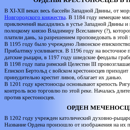
В XI-XII веках весь бассейн Западной Двины, от мор
Новгородского княжества
. В 1184 году немецкие ми
приключений высадились в устье Западной Двины и
полоцкому князю Владимиру Всеславичу (?), которо
платили дань, за разрешением проповедовать в этой 
В 1195 году было учреждено Ливонское епископство
Прибалтику усиливается. В 1196 году на восточное 
датские рыцари, в 1197 году шведские феодалы грабя
В 1198 году папа римский Целестин III провозглаша
Епископ Бертольд с войском крестоносцев приходит
принудительно крестит ливов, облагает их данью.
В 1201 году крестоносцы основывают крепость Ригу 
контроль всю торговлю по этой реке. Началась длите
против крестоносцев.
ОРДЕН МЕЧЕНОСЦ
В 1202 году учрежден католический духовно-рыцар
Название Ордена произошло от изображения на их п