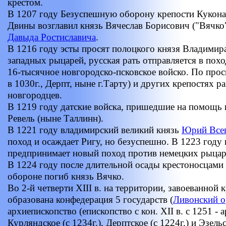
крестом.
В 1207 году Безуспешную оборону крепости Куконас
Двины возглавил князь Вячеслав Борисович ("Вячко"
Давыда Ростиславича
.
В 1216 году эсты просят полоцкого князя Владимир
западных рыцарей, русская рать отправляется в пох
16-тысячное новгородско-псковское войско. По прос
в 1030г., Дерпт, ныне г.Тарту) и других крепостях
новгородцев.
В 1219 году датские войска, пришедшие на помощь 
Ревель (ныне Таллинн).
В 1221 году владимирский великий князь
Юрий Все
поход и осаждает Ригу, но безуспешно. В 1223 год
предпринимает новый поход против немецких рыцар
В 1224 году после длительной осады крестоносцами 
обороне погиб князь Вячко.
Во 2-й четверти XIII в. на территории, завоеванной
образована конфедерация 5 государств (
Ливонский о
архиепископство (епископство с кон. XII в. с 1251 - 
Курляндское (с 1234г.), Дерптское (с 1224г.) и Эзель