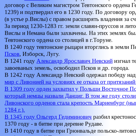
договор с Великим магистром Тевтонского ордена Г
1239) и подтвердил его в 1230 году. По договору о
(в устье р.Вислы) с правом расширять владения за с
За период 1230-1283 гг. земли славян-пруссов и лит
Вислы и Немана были захвачены. На этих землях бы
Тевтонского ордена со столицей в г.Торуне.
В 1240 году тевтонские рыцари вторглись в земли П
Псков
, Изборск, Лугу.
В 1241 году
Александр Ярославич Невский
изгнал т
завоеваных земель, освободил Псков и др. города.
В 1242 году Александр Невский одержал победу на
мир с Ливонией на условиях ее отказа от притязаний
В 1309 году орден захватил у Польши Восточное По
который немцы назвали Данциг. В том же году столи
Ливонского орденов стала крепость Мариенбург (ныне
1284 г.).
В 1345 году
Ольгерд Гедиминович
разбил крестоносц
1370 году - в битве при деревне Рудаве.
В 1410 году в битве при Грюнвальде польско-литовс