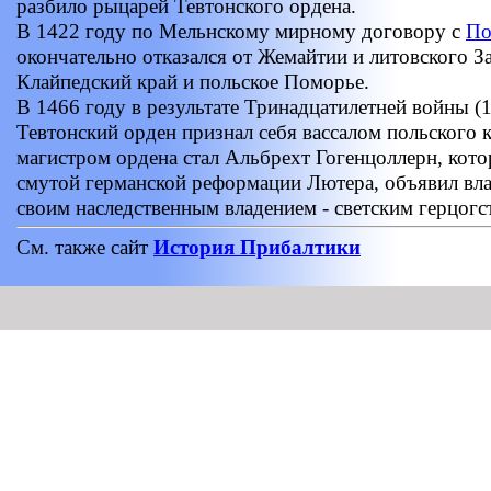
разбило рыцарей Тевтонского ордена.
В 1422 году по Мельнскому мирному договору с
По
окончательно отказался от Жемайтии и литовского З
Клайпедский край и польское Поморье.
В 1466 году в результате Тринадцатилетней войны (
Тевтонский орден признал себя вассалом польского 
магистром ордена стал Альбрехт Гогенцоллерн, кото
смутой германской реформации Лютера, объявил вла
своим наследственным владением - светским герцогс
См. также сайт
История Прибалтики