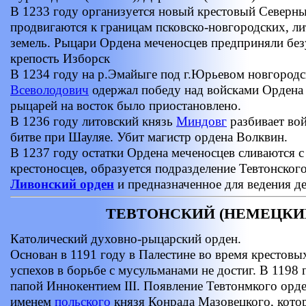
В 1233 году организуется новый крестовый Северны
продвигаются к границам псковско-новгородских, л
земель. Рыцари Ордена меченосцев предприняли бе
крепость Изборск
В 1234 году на р.Эмайыге под г.Юрьевом новгород
Всеволодович
одержал победу над войсками Ордена
рыцарей на восток было приостановлено.
В 1236 году литовский князь
Миндовг
разбивает вой
битве при Шауляе. Убит магистр ордена Волквин.
В 1237 году остатки Ордена меченосцев сливаются 
крестоносцев, образуется подразделение Тевтонского
Ливонский орден
и предназначенное для ведения д
ТЕВТОНСКИЙ (НЕМЕЦКИ
Католический духовно-рыцарский орден.
Основан в 1191 году в Палестине во время крестовы
успехов в борьбе с мусульманами не достиг. В 1198
папой Иннокентием III. Появление Тевтонмкого орде
именем
польского
князя Конрада Мазовецкого, кото