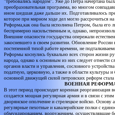
"требовались народом". Уже до Петра начертана был
преобразовательная программа, во многом совпадав
ином шедшая даже дальше их. Подготавливалось пр
которое при мирном ходе дел могло рассрочиться на
Реформа,как она была исполнена Петром, была его 
беспримерно насильственным и, однако, непроизво
Внешние опасности государства опережали естествен
закосневшего в своем развитии. Обновление России 
постепенной тихой работе времени, не подталкиваем
Реформы коснулись буквально всех сторон жизни рус
народа, однако к основным из них следует отнести
органов власти и управления, сословного устройства
податную, церковную, а также в области культуры и 
основной движущей силой петровских реформ стал
ВОЕННАЯ РЕФОРМ
В этот период происходит коренная реорганизация 
создается мощная регулярная армия и в связи с эти
дворянское ополчение и стрелецкое войско. Основу а
регулярные пехотные и кавалерийские полки с един
обмундированием, вооружением, осуществлявшие б