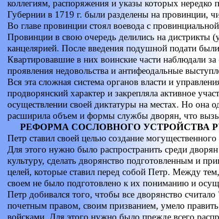
коллегиям, распоряжения и указы которых нередко 
Губернии в 1719 г. были разделены на провинции, ч
Во главе провинции стоял воевода с провинциальной
Провинции в свою очередь делились на дистрикты (у
канцелярией. После введения подушной подати были
Квартировавшие в них воинские части наблюдали за 
проявления недовольства и антифеодальные выступл
Вся эта сложная система органов власти и управлен
продворянский характер и закрепляла активное участ
осуществлении своей диктатуры на местах. Но она 
расширила объем и формы службы дворян, что вызы
РЕФОРМА СОСЛОВНОГО УСТРОЙСТВА 
Петр ставил своей целью создание могущественного 
Для этого нужно было распространить среди дворян
культуру, сделать дворянство подготовленным и пр
целей, которые ставил перед собой Петр. Между тем
своем не было подготовлено к их пониманию и осущ
Петр добивался того, чтобы все дворянство считало
почетным правом, своим призванием, умело править 
войсками. Для этого нужно было прежде всего расп