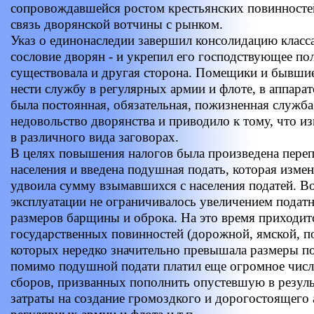
сопровождавшейся ростом крестьянских повинносте
связь дворянской вотчины с рынком.
Указ о единонаследии завершил консолидацию класса
сословие дворян - и укрепил его господствующее по
существовала и другая сторона. Помещики и бывши
нести службу в регулярных армии и флоте, в аппарат
была постоянная, обязательная, пожизненная служба
недовольство дворянства и приводило к тому, что из
в различного вида заговорах.
В целях повышения налогов была произведена переп
населения и введена подушная подать, которая изме
удвоила сумму взымавшихся с населения податей. В
эксплуатации не ограничивалось увеличением подат
размеров барщины и оброка. На это время приходит
государственных повинностей (дорожной, ямской, п
которых нередко значительно превышала размеры п
помимо подушной подати платил еще огромное числ
сборов, призванных пополнить опустевшую в результ
затраты на создание громоздкого и дорогостоящего 