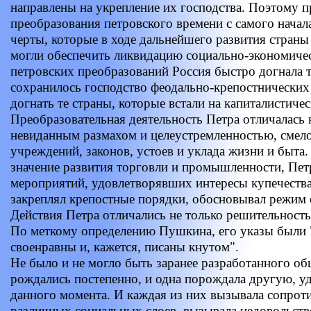
направлены на укрепление их господства. Поэтому 
преобразования петровского времени с самого начала
черты, которые в ходе дальнейшего развития страны 
могли обеспечить ликвидацию социально-экономическ
петровских преобразований Россия быстро догнала т
сохранилось господство феодально-крепостнических
догнать те страны, которые встали на капиталистичес
Преобразовательная деятельность Петра отличалась 
невиданным размахом и целеустремленностью, смел
учреждений, законов, устоев и уклада жизни и быта
значение развития торговли и промышленности, Пет
мероприятий, удовлетворявших интересы купечества
закреплял крепостные порядки, обосновывал режим 
Действия Петра отличались не только решительность
По меткому определению Пушкина, его указы были 
своенравны и, кажется, писаны кнутом".
Не было и не могло быть заранее разработанного о
рождались постепенно, и одна порождала другую, у
данного момента. И каждая из них вызывала сопрот
различных социальных слоев, вызывала недовольств