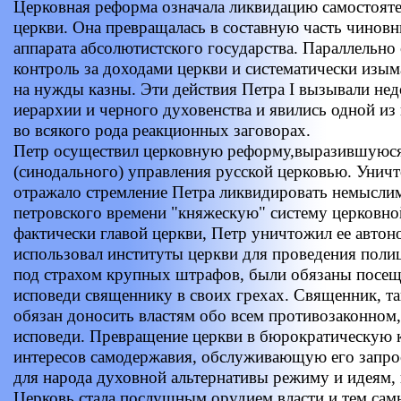
Церковная реформа означала ликвидацию самостоят
церкви. Она превращалась в составную часть чинов
аппарата абсолютистского государства. Параллельно 
контроль за доходами церкви и систематически изыма
на нужды казны. Эти действия Петра I вызывали не
иерархии и черного духовенства и явились одной из
во всякого рода реакционных заговорах.
Петр осуществил церковную реформу,выразившуюся 
(синодального) управления русской церковью. Унич
отражало стремление Петра ликвидировать немысли
петровского времени "княжескую" систему церковно
фактически главой церкви, Петр уничтожил ее автон
использовал институты церкви для проведения поли
под страхом крупных штрафов, были обязаны посеща
исповеди священнику в своих грехах. Священник, та
обязан доносить властям обо всем противозаконном
исповеди. Превращение церкви в бюрократическую 
интересов самодержавия, обслуживающую его запро
для народа духовной альтернативы режиму и идеям,
Церковь стала послушным орудием власти и тем сам