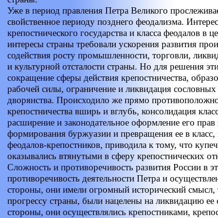
Уже в период правления Петра Великого прослеживае
свойственное периоду позднего феодализма. Интере
крепостнического государства и класса феодалов в 
интересы страны требовали ускорения развития про
содействия росту промышленности, торговли, ликви
и культурной отсталости страны. Но для решения эт
сокращение сферы действия крепостничества, образ
рабочей силы, ограничение и ликвидация сословных
дворянства. Происходило же прямо противоположно
крепостничества вширь и вглубь, консолидация класс
расширение и законодательное оформление его прав 
формирования буржуазии и превращения ее в класс,
феодалов-крепостников, приводила к тому, что купеч
оказывались втянутыми в сферу крепостнических о
Сложность и противоречивость развития России в эт
противоречивость деятельности Петра и осуществл
стороны, они имели огромный исторический смысл, 
прогрессу страны, были нацелены на ликвидацию ее 
стороны, они осуществлялись крепостниками, крепо