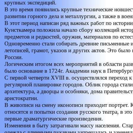
крупных экспедиций.
В это время появились крупные технические новшест
развитии горного дела и металлургии, а также в воен
В этот период написан ряд важных работ по истории,
Кунсткамера положила начало сбору коллекций ист
предметов и редкостей, оружия, материалов по естес
Одновременно стали собирать древние письменные и
летописей, грамот, указов и других актов. Это было
России.
Логическим итогом всех мероприятий в области раз
было основание в 1724г. Академии наук в Петербург
С первой четверти XVIII в. осуществлялся переход к
регулярной планировке городов. Облик города стали
архитектура, а дворцы и особняки, дома правитель
аристократии.
В живописи на смену иконописи приходит портрет. К
относятся и попытки создания русского театра, в эт
первые драматургические произведения.
Изменения в быту затрагивали массу населения. Ста
одежда с длинными рукавами запрещалась и заменял