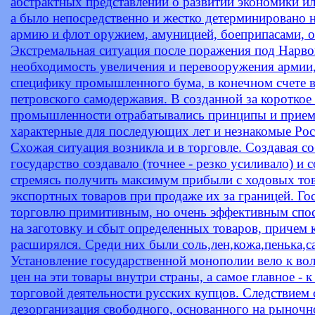
абстрактных представлений о развитии экономики и
а было непосредственно и жестко детерминировано 
армию и флот оружием, амуницией, боеприпасами, 
Экстремальная ситуация после поражения под Нарвой 
необходимость увеличения и перевооружения армии,
специфику промышленного бума, в конечном счете 
петровского самодержавия. В созданной за короткое
промышленности отрабатывались принципы и прием
характерные для последующих лет и незнакомые Ро
Схожая ситуация возникла и в торговле. Создавая 
государство создавало (точнее - резко усиливало) и
стремясь получить максимум прибыли с ходовых тов
экспортных товаров при продаже их за границей. Го
торговлю примитивным, но очень эффективным спо
на заготовку и сбыт определенных товаров, причем 
расширялся. Среди них были соль,лен,кожа,пенька,са
Установление государственной монополии вело к в
цен на эти товары внутри страны, а самое главное - 
торговой деятельности русских купцов. Следствием 
дезорганизация свободного, основанного на рыночн