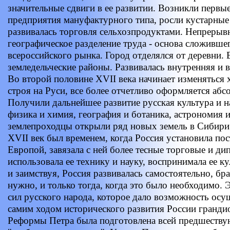
значительные сдвиги в ее развитии. Возникли перв
предприятия мануфактурного типа, росли кустарные
развивалась торговля сельхозпродуктами. Непрерыв
географическое разделение труда - основа сложивше
всероссийского рынка. Город отделялся от деревни
земледельческие районы. Развивалась внутренняя и 
Во второй половине XVII века начинает изменяться 
строя на Руси, все более отчетливо оформляется абс
Получили дальнейшее развитие русская культура и н
физика и химия, география и ботаника, астрономия и
землепроходцы открыли ряд новых земель в Сибири
XVII век был временем, когда Россия установила по
Европой, завязала с ней более тесные торговые и ди
использовала ее технику и науку, воспринимала ее к
и заимствуя, Россия развивалась самостоятельно, бра
нужно, и только тогда, когда это было необходимо.
сил русского народа, которое дало возможность ос
самим ходом исторического развития России гранд
Реформы Петра была подготовлена всей предшеству