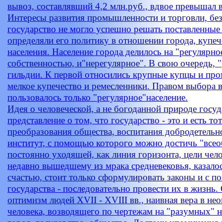
вывоз, составлявший 4,2 млн.руб., вдвое превышал в
Интересы развития промышленности и торговли, без
государство не могло успешно решать поставленные 
определяли его политику в отношении города, купеч
населения. Население города делилось на "регулярно
собственностью, и"нерегулярное". В свою очередь, "
гильдии. К первой относились крупные купцы и про
мелкое купечество и ремесленники. Правом выбора 
пользовалось только "регулярное"население.
Идея о человеческой, а не богоданной природе госу
представление о том, что государство - это и есть т
преобразования общества, воспитания добродетельн
институт, с помощью которого можно достичь "всеоб
постоянно уходящей, как линия горизонта, цели чело
недавно вышедшему из мрака средневековья, казалос
счастью, стоит только сформулировать законы и с 
государства - последовательно провести их в жизнь
оптимизм людей XVII - XVIII вв., наивная вера в н
человека, возводящего по чертежам на "разумных" на