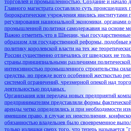
торговлей и промышленностью. Создание и начало д
Главного магистрата составляло суть происшедших 
бюрократические учреждения явились институтами 
регулирования национальной экономики, органами о
промышленной политики самодержавия на основе ме
Важно отметить,что в Швеции, чьи государственны
образцом для государственной реформы, подобные 
политику королевской власти на тех же теоретическ
России существенно отличались от шведских не тол
страны,принципиальными различиями политической
интенсивностью промышленного строительства силам
средства, но прежде всего особенной жесткостью ре
системой ограничений, чрезмерной опекой над тор
деятельностью подданых.
Организация или передача новых предприятий комп
предпринимателям представляли формы фактической
аренды четко определялись и при необходимости из
имевшим право, в случае их неисполнения, конфиско
обязанностью владельцев было своевременное выпол
только излишки сверх того, что теперь называется "