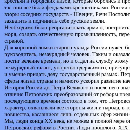
крестьян и городских низов, которые боролись и про
т.к. они все были феодалами-крепостниками. Россия 
взоры соседних государств - Швеции, Речи Посполи
захватить и подчинить себе русские земли.
Необходимо было реорганизовать армию, построить 
моря, создать отечественную промышленность, пере
страной.
Для коренной ломки старого уклада России нужен б
руководитель, незаурядный человек. Таким и оказалс
постиг веление времени, но и отдал на службу этому
незаурядный талант, упорство одержимого, присуще
и умение придать делу государственный размах. Петр
сферы жизни страны и намного ускорил развитие нач
История России до Петра Великого и после него зна
отличие Петровских преобразований от реформ пр
последующего времени состояло в том, что Петров
характер, охватывали все стороны жизни народа, в т
новшества, касавшиеся лишь отдельных сфер жизни 
Мы, люди конца XX века, не можем в полной мере о
Петровских реформ в России. Люди прошлого, XIX в