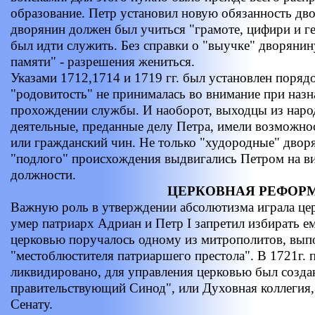
образование. Петр установил новую обязанность двор
дворянин должен был учиться "грамоте, цифири и ге
был идти служить. Без справки о "выучке" дворянин
памяти" - разрешения жениться.
Указами 1712,1714 и 1719 гг. был установлен поряд
"родовитость" не принималась во внимание при назн
прохождении службы. И наоборот, выходцы из народ
деятельные, преданные делу Петра, имели возможн
или гражданский чин. Не только "худородные" дворя
"подлого" происхождения выдвигались Петром на в
должности.
ЦЕРКОВНАЯ РЕФОР
Важную роль в утверждении абсолютизма играла цер
умер патриарх Адриан и Петр I запретил избирать е
церковью поручалось одному из митрополитов, вы
"местоблюстителя патриаршего престола". В 1721г.
ликвидировано, для управления церковью был созд
правительствующий Синод", или Духовная коллегия
Сенату.