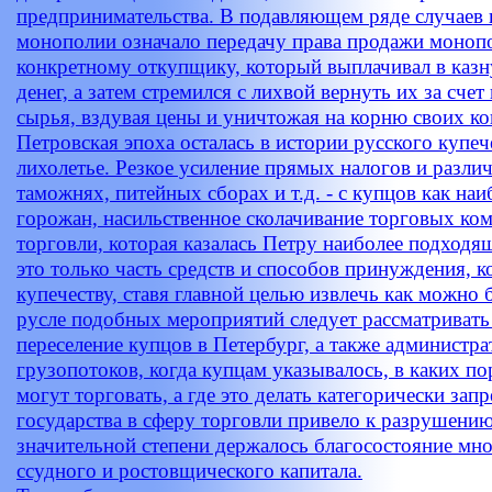
предпринимательства. В подавляющем ряде случаев 
монополии означало передачу права продажи моноп
конкретному откупщику, который выплачивал в каз
денег, а затем стремился с лихвой вернуть их за сче
сырья, вздувая цены и уничтожая на корню своих ко
Петровская эпоха осталась в истории русского купеч
лихолетье. Резкое усиление прямых налогов и разли
таможнях, питейных сборах и т.д. - с купцов как наи
горожан, насильственное сколачивание торговых ко
торговли, которая казалась Петру наиболее подходящ
это только часть средств и способов принуждения, 
купечеству, ставя главной целью извлечь как можно 
русле подобных мероприятий следует рассматривать
переселение купцов в Петербург, а также администр
грузопотоков, когда купцам указывалось, в каких по
могут торговать, а где это делать категорически за
государства в сферу торговли привело к разрушени
значительной степени держалось благосостояние мн
ссудного и ростовщического капитала.