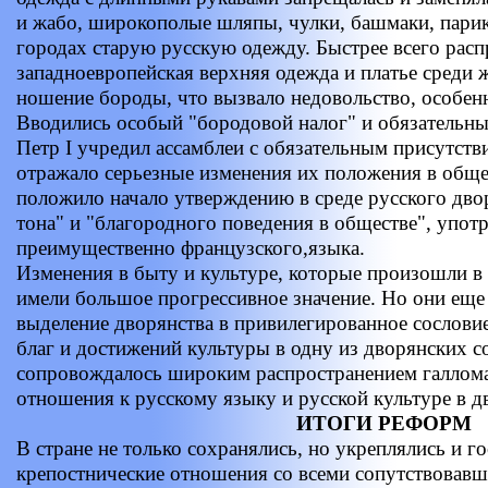
и жабо, широкополые шляпы, чулки, башмаки, парик
городах старую русскую одежду. Быстрее всего расп
западноевропейская верхняя одежда и платье среди
ношение бороды, что вызвало недовольство, особен
Вводились особый "бородовой налог" и обязательный
Петр I учредил ассамблеи с обязательным присутств
отражало серьезные изменения их положения в обще
положило начало утверждению в среде русского дво
тона" и "благородного поведения в обществе", упот
преимущественно французского,языка.
Изменения в быту и культуре, которые произошли в 
имели большое прогрессивное значение. Но они еще
выделение дворянства в привилегированное сословие
благ и достижений культуры в одну из дворянских 
сопровождалось широким распространением галлома
отношения к русскому языку и русской культуре в д
ИТОГИ РЕФОРМ
В стране не только сохранялись, но укреплялись и г
крепостнические отношения со всеми сопутствовав