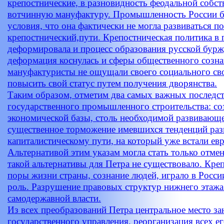
крепостнические, в разновидность феодальной собст
вотчинную мануфактуру. Промышленность России бы
условия, что она фактически не могла развиваться п
крепостнический,пути. Крепостническая политика 
деформировала и процесс образования русской бурж
деформация коснулась и сферы общественного созна
мануфактуристы не ощущали своего социального сво
повысить свой статус путем получения дворянства.
Таким образом, отметим два самых важных последст
государственного промышленного строительства: с
экономической базы, столь необходимой развивающе
существенное торможение имевшихся тенденций раз
капиталистическому пути, на который уже встали ев
Альтернативой этим указам могла стать только отме
такой альтернативы для Петра не существовало. Кре
поры жизни страны, сознание людей, играло в Рос
роль. Разрушение правовых структур нижнего этажа
самодержавной власти.
Из всех преобразований Петра центральное место з
государственного управления, реорганизация всех ег