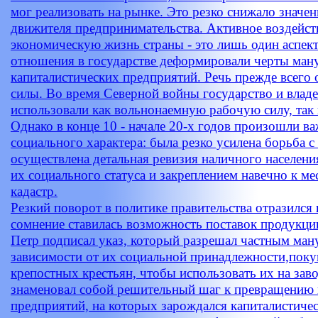
мог реализовать на рынке. Это резко снижало значе
движителя предпринимательства. Активное воздейств
экономическую жизнь страны - это лишь один аспек
отношения в государстве деформировали черты ман
капиталистических предприятий. Речь прежде всего 
силы. Во время Северной войны государство и влад
использовали как вольнонаемную рабочую силу, так 
Однако в конце 10 - начале 20-х годов произошли в
социального характера: была резко усилена борьба с
осуществлена детальная ревизия наличного населен
их социального статуса и закреплением навечно к ме
кадастр.
Резкий поворот в политике правительства отразился
сомнение ставилась возможность поставок продукции 
Петр подписал указ, который разрешал частным ман
зависимости от их социальной принадлежности,поку
крепостных крестьян, чтобы использовать их на заво
знаменовал собой решительный шаг к превращени
предприятий, на которых зарождался капиталистичес