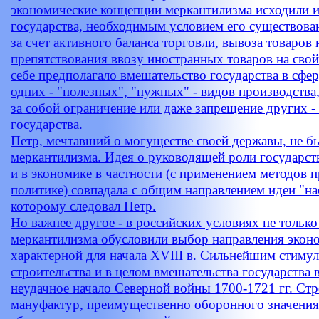
экономические концепции меркантилизма исходили из
государства, необходимым условием его существован
за счет активного баланса торговли, вывоза товаров
препятствования ввозу иностранных товаров на свой
себе предполагало вмешательство государства в сф
одних - "полезных", "нужных" - видов производства
за собой ограничение или даже запрещение других -
государства.
Петр, мечтавший о могуществе своей державы, не б
меркантилизма. Идея о руководящей роли государст
и в экономике в частности (с применением методов
политике) совпадала с общим направлением идеи "на
которому следовал Петр.
Но важнее другое - в российских условиях не только
меркантилизма обусловили выбор направления экон
характерной для начала XVIII в. Сильнейшим стиму
строительства и в целом вмешательства государства
неудачное начало Северной войны 1700-1721 гг. Ст
мануфактур, преимущественно оборонного значения,