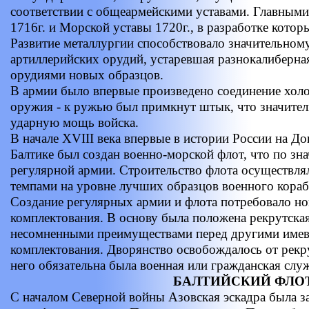
соответствии с общеармейскими уставами. Главным
1716г. и Морской уставы 1720г., в разработке котор
Развитие металлургии способствовало значительном
артиллерийских орудий, устаревшая разнокалиберна
орудиями новых образцов.
В армии было впервые произведено соединение холо
оружия - к ружью был примкнут штык, что значител
ударную мощь войска.
В начале XVIII века впервые в истории России на До
Балтике был создан военно-морской флот, что по зн
регулярной армии. Строительство флота осуществл
темпами на уровне лучших образцов военного кораб
Создание регулярных армии и флота потребовало н
комплектования. В основу была положена рекрутская
несомненными преимуществами перед другими име
комплектования. Дворянство освобождалось от рекр
него обязательна была военная или гражданская слу
БАЛТИЙСКИЙ ФЛО
С началом Северной войны Азовская эскадра была з