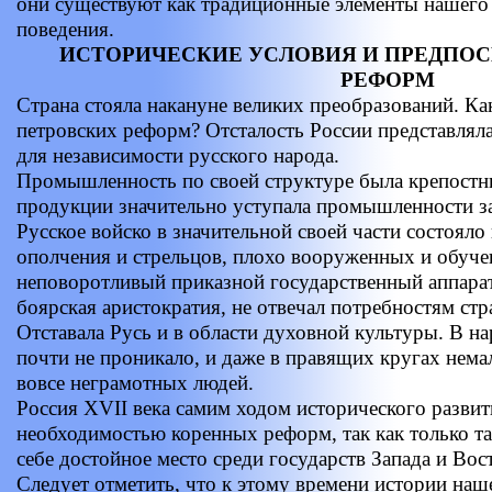
они существуют как традиционные элементы нашег
поведения.
ИСТОРИЧЕСКИЕ УСЛОВИЯ И ПРЕДПО
РЕФОРМ
Страна стояла накануне великих преобразований. К
петровских реформ? Отсталость России представлял
для независимости русского народа.
Промышленность по своей структуре была крепостни
продукции значительно уступала промышленности за
Русское войско в значительной своей части состояло
ополчения и стрельцов, плохо вооруженных и обуч
неповоротливый приказной государственный аппарат,
боярская аристократия, не отвечал потребностям стр
Отставала Русь и в области духовной культуры. В 
почти не проникало, и даже в правящих кругах нем
вовсе неграмотных людей.
Россия XVII века самим ходом исторического развит
необходимостью коренных реформ, так как только т
себе достойное место среди государств Запада и Вос
Следует отметить, что к этому времени истории на