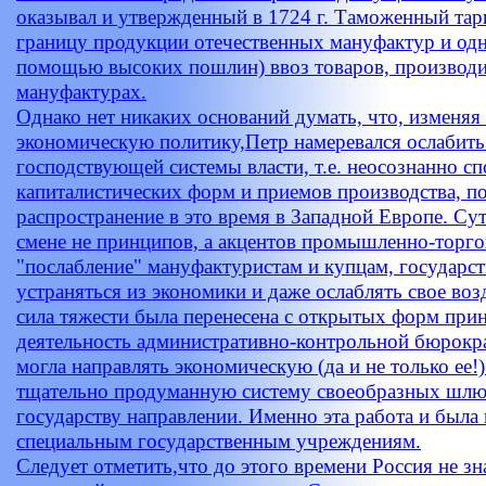
оказывал и утвержденный в 1724 г. Таможенный тар
границу продукции отечественных мануфактур и од
помощью высоких пошлин) ввоз товаров, производ
мануфактурах.
Однако нет никаких оснований думать, что, изменяя 
экономическую политику,Петр намеревался ослабить
господствующей системы власти, т.е. неосознанно с
капиталистических форм и приемов производства, 
распространение в это время в Западной Европе. Су
смене не принципов, а акцентов промышленно-торго
"послабление" мануфактуристам и купцам, государст
устраняться из экономики и даже ослаблять свое возд
сила тяжести была перенесена с открытых форм при
деятельность административно-контрольной бюрокр
могла направлять экономическую (да и не только ее!
тщательно продуманную систему своеобразных шлю
государству направлении. Именно эта работа и была
специальным государственным учреждениям.
Следует отметить,что до этого времени Россия не зн