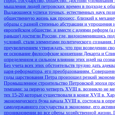
город, государство, общество. Достоин упоминания
мышления людей петровских времен в подходе к обще
Выдающиеся успехи точных, естественных наук позв
общественную жизнь как процесс, близкий к механич
образы с разной степенью абстракции и упрощения 
европейском обществе, и вместе с идеями реформ (а 
раньше) достигли России, где, видоизменившись под
условий, стали элементами политического сознания. 
преувеличением утверждать, что при возведении св
ее основание философские концепции Декарта и Спин
определенном и сильном влиянии этих идей на созна
Без учета всех этих обстоятельств трудно дать адек
царя-реформатора, его преобразованиям. Совершенн
годы царствования Петра произошел резкий экономи
Промышленное строительство Петровской эпохи пр
темпами: за первую четверть XVIII в. возникло не м
тех 15-20,которые существовали в конце XVII в. Ха
экономического бума начала XVIII в. состояла в оп
самодержавного государства в экономике, его актив
проникновении во все сферы хозяйственной жизни. 