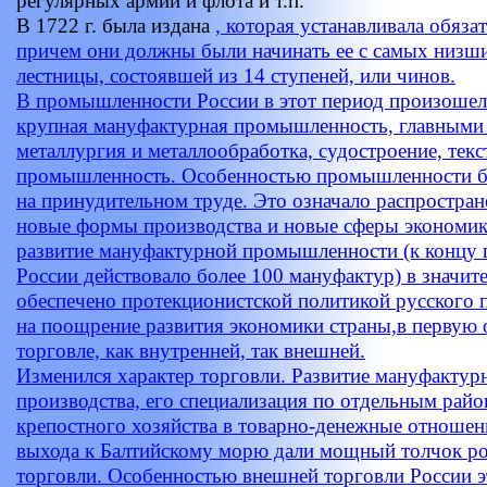
регулярных армии и флота и т.п.
В 1722 г. была издана
, которая устанавливала обяз
причем они должны были начинать ее с самых низш
лестницы, состоявшей из 14 ступеней, или чинов.
В промышленности России в этот период произошел
крупная мануфактурная промышленность, главными 
металлургия и металлообработка, судостроение, текс
промышленность. Особенностью промышленности бы
на принудительном труде. Это означало распростран
новые формы производства и новые сферы экономик
развитие мануфактурной промышленности (к концу п
России действовало более 100 мануфактур) в значит
обеспечено протекционистской политикой русского 
на поощрение развития экономики страны,в первую
торговле, как внутренней, так внешней.
Изменился характер торговли. Развитие мануфактур
производства, его специализация по отдельным райо
крепостного хозяйства в товарно-денежные отношен
выхода к Балтийскому морю дали мощный толчок ро
торговли. Особенностью внешней торговли России э