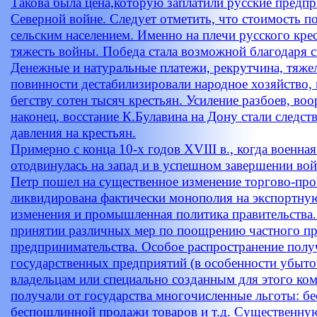
Такова была цена,которую заплатили русские предпр
Северной войне. Следует отметить, что стоимость п
сельским населением. Именно на плечи русского кре
тяжесть войны. Победа стала возможной благодаря 
Денежные и натуральные платежи, рекрутчина, тяже
повинности дестабилизировали народное хозяйство,
бегству сотен тысяч крестьян. Усиление разбоев, в
наконец, восстание К.Булавина на Дону стали следс
давления на крестьян.
Примерно с конца 10-х годов XVIII в., когда военна
отодвинулась на запад и в успешном завершении вой
Петр пошел на существенное изменение торгово-пр
ликвидирована фактически монополия на экспортну
изменения и промышленная политика правительства.
принятии различных мер по поощрению частного 
предпринимательства. Особое распространение полу
государственных предприятий (в особенности убыт
владельцам или специально созданным для этого ко
получали от государства многочисленные льготы: б
беспошлинной продажи товаров и т.д. Существенн