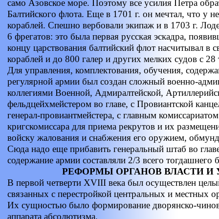
само Азовское море. Поэтому все усилия Петра обра
Балтийского флота. Еще в 1701 г. он мечтал, что у н
кораблей. Спешно вербовали экипаж и в 1703 г. Лод
6 фрегатов: это была первая русская эскадра, появи
концу царствования балтийский флот насчитывал в с
кораблей и до 800 галер и других мелких судов с 28
Для управления, комплектования, обучения, содерж
регулярной армии был создан сложный военно-адми
коллегиями Военной, Адмиралтейской, Артиллерийск
фельдцейхмейстером во главе, с Провиантской канце
генерал-провиантмейстера, с главным комиссариатом
кригскомиссара для приема рекрутов и их размещени
войску жалования и снабжения его оружием, обмун
Сюда надо еще прибавить генеральный штаб во главе
содержание армии составляли 2/3 всего тогдашнего 
РЕФОРМЫ ОРГАНОВ ВЛАСТИ И
В первой четверти XVIII века был осуществлен целы
связанных с перестройкой центральных и местных ор
Их сущностью было формирование дворянско-чинов
аппарата абсолютизма.