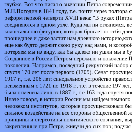
глубже. Вот что писал о значении Петра современн
М.Н.Погодин в 1841 году, т.е. почти через полтора 
реформ первой четверти XVIII века: "В руках (Петр
соединяются в одном узле. Куда мы ни оглянемся, ве
колоссальною фигурою, которая бросает от себя дли
прошедшее и даже застит нам древнюю историю,кот
еще как будто держит свою руку над нами, и которой
потеряем мы из виду, как бы далеко ни ушли мы в б
Созданное в России Петром пережило и поколение 
поколения. Например, последний рекрутский набор со
спустя 170 лет после первого (1705). Сенат просуще
1917 г., т.е. 206 лет; синодальное устройство правос
неизменным с 1721 по 1918 г., т.е. в течение 197 ле
была отменена лишь в 1887 г., т.е 163 года спустя пос
Иначе говоря, в истории России мы найдем немного
человеком институтов, которые просуществовали бы 
сильное воздействие на все стороны общественной ж
принципы и стереотипы политического сознания, вы
закрепленные при Петре, живучи до сих пор; подчас