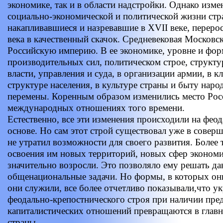
экономике, так и в области надстройки. Однако изме
социально-экономической и политической жизни стр
накапливавшиеся и назревавшие в XVII веке, перерос
века в качественный скачок. Средневековая Московск
Российскую империю. В ее экономике, уровне и фор
производительных сил, политическом строе, структу
власти, управления и суда, в организации армии, в к
структуре населения, в культуре страны и быту нар
перемены. Коренным образом изменились место Росс
международных отношениях того времени.
Естественно, все эти изменения происходили на фео
основе. Но сам этот строй существовал уже в совер
не утратил возможности для своего развития. Более 
освоения им новых территорий, новых сфер эконом
значительно возросли. Это позволяло ему решать д
общенациональные задачи. Но формы, в которых он
они служили, все более отчетливо показывали,чтo ук
феодально-крепостнического строя при наличии пре
капиталистических отношений превращаются в главн
страны.