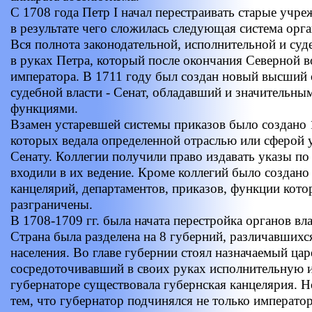
С 1708 года Петр I начал перестраивать старые учр
в результате чего сложилась следующая система орга
Вся полнота законодательной, исполнительной и суд
в руках Петра, который после окончания Северной 
императора. В 1711 году был создан новый высший 
судебной власти - Сенат, обладавший и значительн
функциями.
Взамен устаревшей системы приказов было создано 1
которых ведала определенной отраслью или сферой 
Сенату. Коллегии получили право издавать указы по
входили в их ведение. Кроме коллегий было создано 
канцелярий, департаментов, приказов, функции кото
разграничены.
В 1708-1709 гг. была начата перестройка органов вла
Страна была разделена на 8 губерний, различавшихс
населения. Во главе губернии стоял назначаемый цар
сосредоточивавший в своих руках исполнительную 
губернаторе существовала губернская канцелярия. 
тем, что губернатор подчинялся не только император