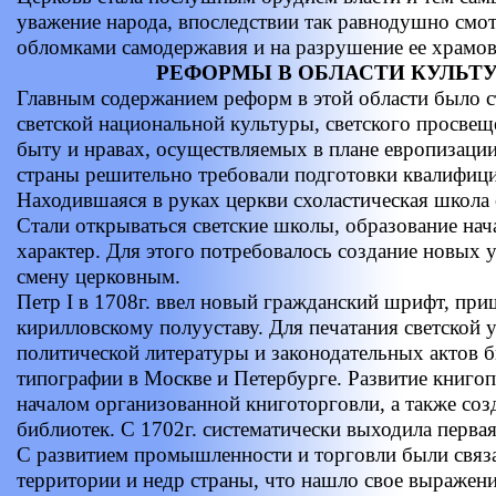
уважение народа, впоследствии так равнодушно смот
обломками самодержавия и на разрушение ее храмов
РЕФОРМЫ В ОБЛАСТИ КУЛЬТ
Главным содержанием реформ в этой области было с
светской национальной культуры, светского просвещ
быту и нравах, осуществляемых в плане европизаци
страны решительно требовали подготовки квалифиц
Находившаяся в руках церкви схоластическая школа 
Стали открываться светские школы, образование нач
характер. Для этого потребовалось создание новых
смену церковным.
Петр I в 1708г. ввел новый гражданский шрифт, пр
кирилловскому полууставу. Для печатания светской 
политической литературы и законодательных актов 
типографии в Москве и Петербурге. Развитие книго
началом организованной книготорговли, а также соз
библиотек. С 1702г. систематически выходила первая
С развитием промышленности и торговли были связ
территории и недр страны, что нашло свое выражени