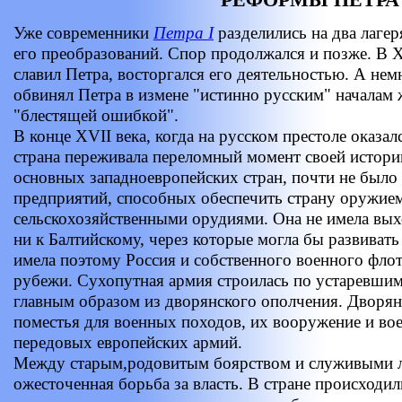
Уже современники
Петра I
разделились на два лагер
его преобразований. Спор продолжался и позже. В 
славил Петра, восторгался его деятельностью. А не
обвинял Петра в измене "истинно русским" началам 
"блестящей ошибкой".
В конце XVII века, когда на русском престоле оказал
страна переживала переломный момент своей истории
основных западноевропейских стран, почти не бы
предприятий, способных обеспечить страну оружием
сельскохозяйственными орудиями. Она не имела выхо
ни к Балтийскому, через которые могла бы развива
имела поэтому Россия и собственного военного флот
рубежи. Сухопутная армия строилась по устаревшим
главным образом из дворянского ополчения. Дворян
поместья для военных походов, их вооружение и вое
передовых европейских армий.
Между старым,родовитым боярством и служивыми 
ожесточенная борьба за власть. В стране происходи