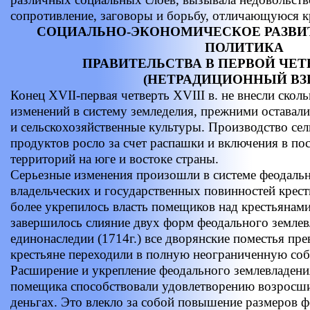
сопротивление, заговоры и борьбу, отличающуюся 
СОЦИАЛЬНО-ЭКОНОМИЧЕСКОЕ РАЗВИ
ПОЛИТИКА
ПРАВИТЕЛЬСТВА В ПЕРВОЙ ЧЕТВЕ
(НЕТРАДИЦИОННЫЙ ВЗ
Конец XVII-первая четверть XVIII в. не внесли ско
изменений в систему земледелия, прежними оставали
и сельскохозяйственные культуры. Производство се
продуктов росло за счет распашки и включения в п
территорий на юге и востоке страны.
Серьезные изменения произошли в системе феодальн
владельческих и государственных повинностей кресть
более укрепилось власть помещиков над крестьянами.
завершилось слияние двух форм феодального землев
единонаследии (1714г.) все дворянские поместья пре
крестьяне переходили в полную неограниченную соб
Расширение и укрепление феодального землевладени
помещика способствовали удовлетворению возросши
деньгах. Это влекло за собой повышение размеров ф