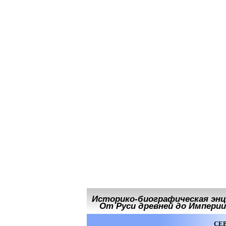
Историко-биографическая энц
От Руси древней до Империи 
СЕВ