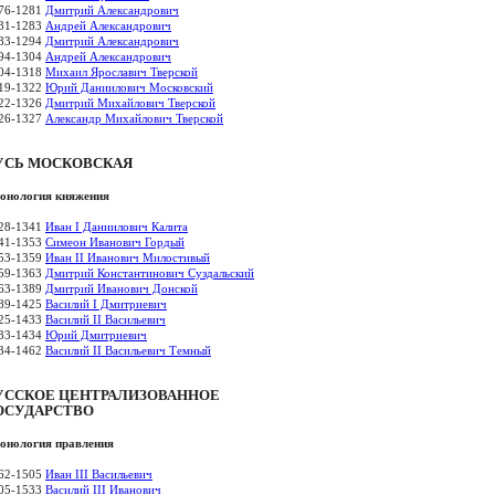
76-1281
Дмитрий Александрович
81-1283
Андрей Александрович
83-1294
Дмитрий Александрович
94-1304
Андрей Александрович
04-1318
Михаил Ярославич Тверской
19-1322
Юрий Даниилович Московский
22-1326
Дмитрий Михайлович Тверской
26-1327
Александр Михайлович Тверской
УСЬ МОСКОВСКАЯ
онология княжения
28-1341
Иван I Даниилович Калита
41-1353
Симеон Иванович Гордый
53-1359
Иван II Иванович Милостивый
59-1363
Дмитрий Константинович Суздальский
63-1389
Дмитрий Иванович Донской
89-1425
Василий I Дмитриевич
25-1433
Василий II Васильевич
33-1434
Юрий Дмитриевич
34-1462
Василий II Васильевич Темный
УССКОЕ ЦЕНТРАЛИЗОВАННОЕ
ОСУДАРСТВО
онология правления
62-1505
Иван III Васильевич
05-1533
Василий III Иванович