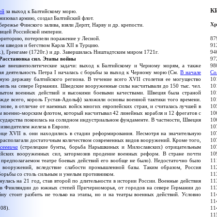
К
ей
за выход к Балтийскому морю.
изовал армию, создал Балтийский флот.
Хр
бережье Финского залива, взяли Дерпт, Нарву и др. крепости.
лицей Российской империи.
ерриторию, потерпели поражение у Лесной.
87
м шведов и бегством Карла XII в Турцию.
91
), Гренгаме (1720г.) и др. Завершилась Ништадтским миром 1721г.
94
Расстановка сил. Этапы войны
97
ные внешнеполитические задачи: выход к Балтийскому и Черному морям, а также
98
я деятельность Петра I началась с борьбы за выход к Черному морю (См.
В начале
Со
ую державу балтийского региона. В течение всего XVII столетия ее могущество
10
емель на севере Германии. Шведские вооруженные силы насчитывали до 150 тыс. чел.
10
ытом военных действий и высокими боевыми качествами. Швеция была страной
10
жде всего, король Густав-Адольф) заложили основы военной тактики того времени.
10
нове, в отличие от наемных войск многих европейских стран, и считалась лучшей в
10
 военно-морским флотом, который насчитывал 42 линейных корабля и 12 фрегатов с
10
осударства покоилась на солидном индустриальном фундаменте. В частности, Швеция
10
изводителем железа в Европе.
10
онце XVII в. они находились в стадии реформирования. Несмотря на значительную
10
и не располагали достаточным количеством современных видов вооружений. Кроме того,
10
сеевича
(стрелецкие бунты, борьба Нарышкиных и Милославских) отрицательным
10
сийских вооруженных сил, затормозив продение военных реформ. В стране почти
10
 предполагаемом театре боевых действий его вообще не было). Недостаточно было
11
х вооружений, вследствие слабости промышленной базы. Таким образом, Россия
11
борьбы со столь сильным и умелым противником.
11
янулась на 21 год, став второй по длительности в истории России. Военные действия
11
в Финляндии до южных степей Причерноморья, от городов на севере Германии до
11
у стоит разбить не только на этапы, но и на театры военных действий. Условно
11
11
08).
11
11