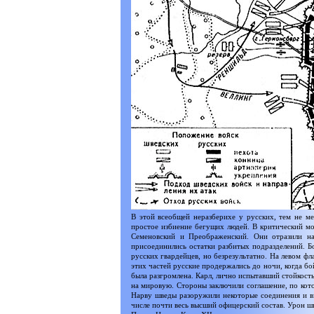
В этой всеобщей неразберихе у русских, тем не ме
простое избиение бегущих людей. В критический моме
Семеновский и Преображенский. Они отразили на
присоединились остатки разбитых подразделений. Бо
русских гвардейцев, но безрезультатно. На левом фл
этих частей русские продержались до ночи, когда бо
была разгромлена. Карл, лично испытавший стойкость
на мировую. Стороны заключили соглашение, по кот
Нарву шведы разоружили некоторые соединения и взя
числе почти весь высший офицерский состав. Урон шв