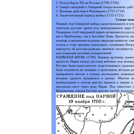
3. Поход Карла XII на Россию (1708-1709).
4. Северо-западный и Западный театры военных дейс
5. Военные действия в Финляндии (1713-1714).
6. Заключительный период войны (1715-1721).
Северо-запа
Первый этап Северной войны характеризовался в осн
тысячная русская армия под командованием царя П
Овладение этой твердыней давало возможность русск
как в Прибалтике, так и бассейне Невы. Крепость за
помощь осажденным подошла шведская армия во главе 
успела к тому времени разгромить союзников Петра 
навстречу ей русская разведка занизила численность
для ускорения доставки подкреплений.
НАРВСКАЯ БИТВА (1700). Первым крупным сражение
крепости Нарва между русским войском под команд
Русские были недостаточно подготовлены к сражению
была подтянута на позиции и артиллерия, которая р
прикрытием метели и тумана неожиданно атаковала
которых удалось прорваться в центре. Многие 
командования и плохая выучка привели к панике в
находился мост через реку Нарва. Под тяжестью 
Шереметева, увидев бегство других частей, поддалас