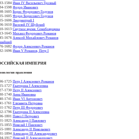
33-1584
Иван IV Васильевич Грозный
84-1598
Федор Иванович
98-1605
Борис Федорович Годунов
05-1605
Федор Борисович Годунов
05-1606
Лжедмитрий I
06-1610
Василий IV Шуйский
10-1613
Смутное время. Семибоярщина
13-1645
Михаил Федорович Романов
45-1676
Алексей Михайлович Романов
шайший
76-1682
Федор Алексеевич Романов
82-1696
Иван V Романов, Петр I
ОССИЙСКАЯ ИМПЕРИЯ
онология правления
96-1725
Петр I Алексеевич Романов
25-1727
Екатерина I Алексеевна
27-1730
Петр II Алексеевич
30-1740
Анна Ивановна
40-1741
Иван VI Антонович
41-1761
Елизавета Петровна
61-1762
Петр III Федорович
62-1796
Екатерина II Алексеевна
96-1801
Павел I Петрович
01-1825
Александр I Павлович
25-1855
Николай I Павлович
55-1881
Александр II Николаевич
81-1894
Александр III Александрович
94-1917
Николай II Александрович