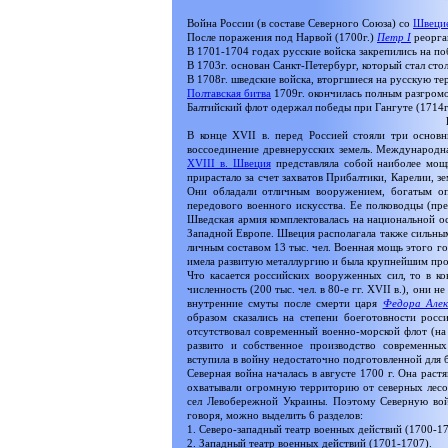
Война России (в составе Северного Союза) со
Швеци
После поражения под Нарвой (1700г.)
Петр I
реорган
В 1701-1704 годах русские войска закрепились на по
В 1703г. основан Санкт-Петербург, который стал сто
В 1708г. шведские войска, вторгшиеся на русскую т
Полтавская битва
1709г. окончилась полным разгромо
Балтийский флот одержал победы при Гангуте (1714г.
В конце XVII в. перед Россией стояли три основ
воссоединение древнерусских земель. Международна
XVIII в.
Швеция
представляла собой наиболее мощн
прирастало за счет захватов Прибалтики, Карелии, з
Они обладали отличным вооружением, богатым оп
передового военного искусства. Ее полководцы (пре
Шведская армия комплектовалась на национальной ос
Западной Европе. Швеция располагала также сильным
личным составом 13 тыс. чел. Военная мощь этого г
имела развитую металлургию и была крупнейшим про
Что касается российских вооруженных сил, то в к
численность (200 тыс. чел. в 80-е гг. XVII в.), он
внутренние смуты после смерти царя
Федора Алек
образом сказались на степени боеготовности рос
отсутствовал современный военно-морской флот (на
развито и собственное производство современны
вступила в войну недостаточно подготовленной для 
Северная война началась в августе 1700 г. Она раст
охватывали огромную территорию от северных лесо
сел Левобережной Украины. Поэтому Северную войн
говоря, можно выделить 6 разделов:
1. Северо-западный театр военных действий (1700-17
2. Западный театр военных действий (1701-1707).