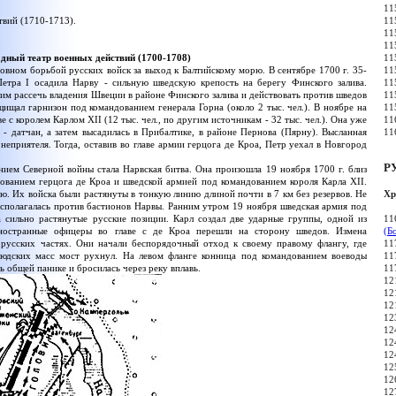
11
твий (1710-1713).
11
11
11
дный театр военных действий (1700-1708)
11
овном борьбой русских войск за выход к Балтийскому морю. В сентябре 1700 г. 35-
11
етра I осадила Нарву - сильную шведскую крепость на берегу Финского залива.
11
им рассечь владения Швеции в районе Финского залива и действовать против шведов
11
щищал гарнизон под командованием генерала Горна (около 2 тыс. чел.). В ноябре на
11
с королем Карлом XII (12 тыс. чел., по другим источникам - 32 тыс. чел.). Она уже
11
- датчан, а затем высадилась в Прибалтике, в районе Пернова (Пярну). Высланная
11
 неприятеля. Тогда, оставив во главе армии герцога де Кроа, Петр уехал в Новгород
Р
м Северной войны стала Нарвская битва. Она произошла 19 ноября 1700 г. близ
ованием герцога де Кроа и шведской армией под командованием короля Карла XII.
Хр
. Их войска были растянуты в тонкую линию длиной почти в 7 км без резервов. Не
асполагалась против бастионов Нарвы. Ранним утром 19 ноября шведская армия под
 сильно растянутые русские позиции. Карл создал две ударные группы, одной из
11
иностранные офицеры во главе с де Кроа перешли на сторону шведов. Измена
(Б
 русских частях. Они начали беспорядочный отход к своему правому флангу, где
11
людских масс мост рухнул. На левом фланге конница под командованием воеводы
11
ь общей панике и бросилась через реку вплавь.
11
12
12
12
12
12
12
12
12
12
12