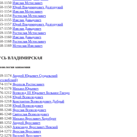
50-1150
Изяслав Мстиславич
50-1150
Юрий Владимирович Долгорукий
51-1154
Изяслав Мстиславич
54-1154
Ростислав Мстиславич
55-1155
Изяслав Давыдович
55-1157
Юрий Владимирович Долгорукий
57-1159
Изяслав Давыдович
59-1159
Ростислав Мстиславич
59-1160
Изяслав Давыдович
60-1168
Ростислав Мстиславич
68-1169
Мстислав Изяславич
УСЬ ВЛАДИМИРСКАЯ
онология княжения
69-1174
Андрей Юрьевич Суздальский
оголюбский)
74-1174
Ярополк Ростиславич
74-1176
Михаил Юрьевич
76-1212
Всеволод III Юрьевич Большое Гнездо
12-1216
Юрий Всеволодович
16-1218
Константин Всеволодович Добрый
18-1238
Юрий Всеволодович
38-1246
Ярослав Всеволодович
46-1248
Святослав Всеволодович
48-1248
Михаил Ярославич Хоробрит
48-1252
Андрей Ярославич
52-1263
Александр Ярославич Невский
64-1272
Ярослав Ярославич
72-1276
Василий Ярославич