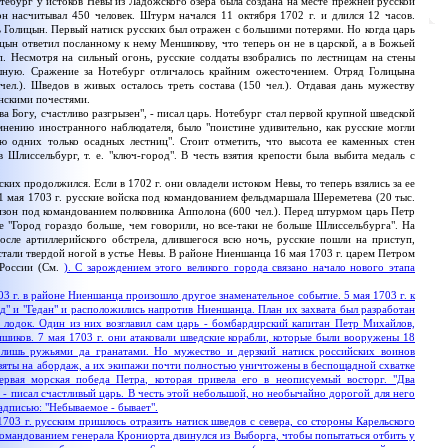
бург у истоков Невы из Ладожского озера была создана на месте прежней русской
н насчитывал 450 человек. Штурм начался 11 октября 1702 г. и длился 12 часов.
ь Голицын. Первый натиск русских был отражен с большими потерями. Но когда царь
ицын ответил посланному к нему Меншикову, что теперь он не в царской, а в Божьей
п. Несмотря на сильный огонь, русские солдаты взобрались по лестницам на стены
ашную. Сражение за Нотебург отличалось крайним ожесточением. Отряд Голицына
чел.). Шведов в живых осталось треть состава (150 чел.). Отдавая дань мужеству
инскими почестями.
ава Богу, счастливо разгрызен", - писал царь. Нотебург стал первой крупной шведской
мнению иностранного наблюдателя, было "поистине удивительно, как русские могли
ью одних только осадных лестниц". Стоит отметить, что высота ее каменных стен
 Шлиссельбург, т. е. "ключ-город". В честь взятия крепости была выбита медаль с
 продолжился. Если в 1702 г. они овладели истоком Невы, то теперь взялись за ее
 1 мая 1703 г. русские войска под командованием фельдмаршала Шереметева (20 тыс.
изон под командованием полковника Апполона (600 чел.). Перед штурмом царь Петр
ле "Город гораздо больше, чем говорили, но все-таки не больше Шлиссельбурга". На
осле артиллерийского обстрела, длившегося всю ночь, русские пошли на приступ,
стали твердой ногой в устье Невы. В районе Ниеншанца 16 мая 1703 г. царем Петром
 России (См.
). С зарождением этого великого города связано начало нового этапа
 г. в районе Ниеншанца произошло другое знаменательное событие. 5 мая 1703 г. к
" и "Гедан" и расположились напротив Ниеншанца. План их захвата был разработан
0 лодок. Один из них возглавил сам царь - бомбардирский капитан Петр Михайлов,
иков. 7 мая 1703 г. они атаковали шведские корабли, которые были вооружены 18
 лишь ружьями да гранатами. Но мужество и дерзкий натиск российских воинов
зяты на абордаж, а их экипажи почти полностью уничтожены в беспощадной схватке
ервая морская победа Петра, которая привела его в неописуемый восторг. "Два
, - писал счастливый царь. В честь этой небольшой, но необычайно дорогой для него
адписью: "Небываемое - бывает".
3 г. русским пришлось отразить натиск шведов с севера, со стороны Карельского
омандованием генерала Крониорта двинулся из Выборга, чтобы попытаться отбить у