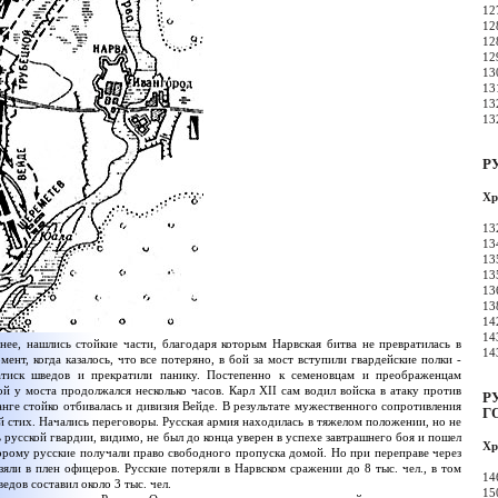
12
12
12
12
13
13
13
13
Р
Хр
13
13
13
13
13
13
14
14
нее, нашлись стойкие части, благодаря которым Нарвская битва не превратилась в
14
нт, когда казалось, что все потеряно, в бой за мост вступили гвардейские полки -
тиск шведов и прекратили панику. Постепенно к семеновцам и преображенцам
й у моста продолжался несколько часов. Карл XII сам водил войска в атаку против
Р
анге стойко отбивалась и дивизия Вейде. В результате мужественного сопротивления
Г
й стих. Начались переговоры. Русская армия находилась в тяжелом положении, но не
 русской гвардии, видимо, не был до конца уверен в успехе завтрашнего боя и пошел
Хр
орому русские получали право свободного пропуска домой. Но при переправе через
ли в плен офицеров. Русские потеряли в Нарвском сражении до 8 тыс. чел., в том
14
едов составил около 3 тыс. чел.
15