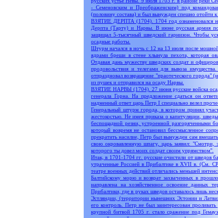
русских устье Невы. 9 июля 1703 г. в районе реки 
- Семеновским и Преображенским) под командова
(половину состава) и был вынужден спешно отойти к
ВЗЯТИЕ ДЕРПТА (1704). 1704 год ознаменовался но
Дерпта (Тарту) и Нарвы. В июне русская армия по
защищал 5-тысячный шведский гарнизон. Чтобы уск
осадные работы.
Штурм начался в ночь с 12 на 13 июля после мошной
ядрами бреши в стене хлынула пехота, которая ов
Отдавая дань мужеству шведских солдат и офицеров
продовольствия и телегами для вывоза имущества.
отпраздновал возвращение "праотеческого города" (
из пушек и отправился на осаду Нарвы.
ВЗЯТИЕ НАРВЫ (1704). 27 июня русские войска осади
генерала Горна. На предложение сдаться он отве
надменный ответ царь Петр I специально велел проч
Генеральный штурм города, в котором принял участ
жестокостью. Не имея приказа о капитуляции, шведы
беспощадной резни, устроенной разгоряченными бо
который вовремя не остановил бессмысленное сопр
прекратить насилие, Петр был вынужден сам вмешатьс
свою окровавленную шпагу, царь заявил: "Смотри, э
которого ты довел моих солдат своим упрямством".
Итак, в 1701-1704 гг. русские очистили от шведов б
утраченные Россией в Прибалтике в XVII в. (См.
СР
театре военных действий отличались меньшей интенс
Балтийскому морю и возврат захваченных в прошло
направлена на хозяйственное освоение данных те
Прибалтики, где в руках шведов оставалось лишь нес
Эстляндии, (территории нынешних Эстонии и Латви
его контроль. Петр не был заинтересован проливать
крупной битвой 1705 г. стало сражение под Гемау