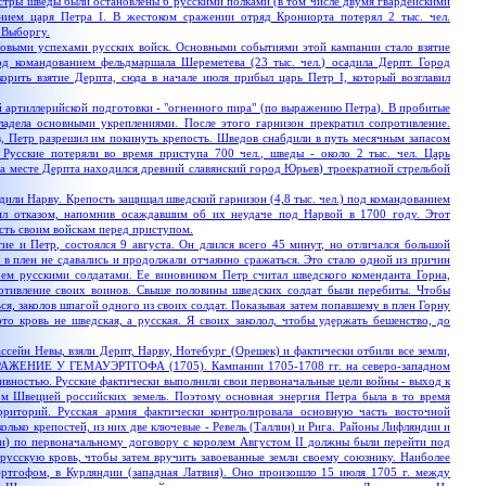
Сестры шведы были остановлены 6 русскими полками (в том числе двумя гвардейскими
нием царя Петра I. В жестоком сражении отряд Крониорта потерял 2 тыс. чел.
 Выборгу.
выми успехами русских войск. Основными событиями этой кампании стало взятие
д командованием фельдмаршала Шереметева (23 тыс. чел.) осадила Дерпт. Город
орить взятие Дерпта, сюда в начале июля прибыл царь Петр I, который возглавил
 артиллерийской подготовки - "огненного пира" (по выражению Петра). В пробитые
ладела основными укреплениями. После этого гарнизон прекратил сопротивление.
, Петр разрешил им покинуть крепость. Шведов снабдили в путь месячным запасом
 Русские потеряли во время приступа 700 чел., шведы - около 2 тыс. чел. Царь
на месте Дерпта находился древний славянский город Юрьев) троекратной стрельбой
ли Нарву. Крепость защищал шведский гарнизон (4,8 тыс. чел.) под командованием
тил отказом, напомнив осаждавшим об их неудаче под Нарвой в 1700 году. Этот
есть своим войскам перед приступом.
ие и Петр, состоялся 9 августа. Он длился всего 45 минут, но отличался большой
 в плен не сдавались и продолжали отчаянно сражаться. Это стало одной из причин
ем русскими солдатами. Ее виновником Петр считал шведского коменданта Горна,
отивление своих воинов. Свыше половины шведских солдат были перебиты. Чтобы
я, заколов шпагой одного из своих солдат. Показывая затем попавшему в плен Горну
то кровь не шведская, а русская. Я своих заколол, чтобы удержать бешенство, до
ассейн Невы, взяли Дерпт, Нарву, Нотебург (Орешек) и фактически отбили все земли,
АЖЕНИЕ У ГЕМАУЭРТГОФА (1705). Кампании 1705-1708 гг. на северо-западном
ивностью. Русские фактически выполнили свои первоначальные цели войны - выход к
м Швецией российских земель. Поэтому основная энергия Петра была в то время
рриторий. Русская армия фактически контролировала основную часть восточной
колько крепостей, из них две ключевые - Ревель (Таллин) и Рига. Районы Лифляндии и
и) по первоначальному договору с королем Августом II должны были перейти под
 русскую кровь, чтобы затем вручить завоеванные земли своему союзнику. Наиболее
эртгофом, в Курляндии (западная Латвия). Оно произошло 15 июля 1705 г. между