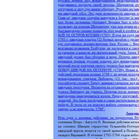
русской армией под командованием фельдмаршала
дождавшись подхода своей пехоты, Шереметев ата
отступило к лесу, где заняло оборону. Русские же к
им шведский обоз. Это дало возможность шведам о
Смяв ее, шведские солдаты вынудили к бегству и за
них более половины убитыми). Брошен был и обоз
поскольку на помощь Шереметеву уже шла армия во г
был вынужден спешно покинуть этот край и отойти к
БОЙ ЗА ОСТРОВ КОТЛИН (1705). В том же году швед
1705 г. шведская эскадра (22 боевых корабля с дес
где создавалась военно-морская база России - Кр
возглавлял полковник Толбухин, не растерялся и сме
из укрытия и нанесли им значительный урон. Затем 
шведский десант был сброшен в море. Потери шведо
временем пришла русская эскадра под командовани
который после разгрома своего десанта был вынужде
ПОХОД ШВЕДОВ НА ПЕТЕРБУРГ (1708). Новая и пос
действий произошла осенью 1708 г. во время похода
командованием генерала Любекера (13 тыс. чел.)
российскую столицу. Город защищал гарнизон под к
шведских приступов. Несмотря на отчаянные попытки
успеха Любекеру не удалось. Потеряв после жарких 
вынуждены эвакуироваться морем. Перед погрузкой н
лошадей. Это была последняя и самая значительная 
победе. В честь ее он повелел выбить специальную 
смерть, а не неверность. 1708".
Западны
Речь идет о военных действиях на территории
Ре
союзника Петра - Августа II. Военные действия нача
на союзное Швеции герцогство Гольштейн-Готторп
шведский король вторгся со своей армией в Польшу,
овладел Варшавой. В течение 1702-1704 годов небо