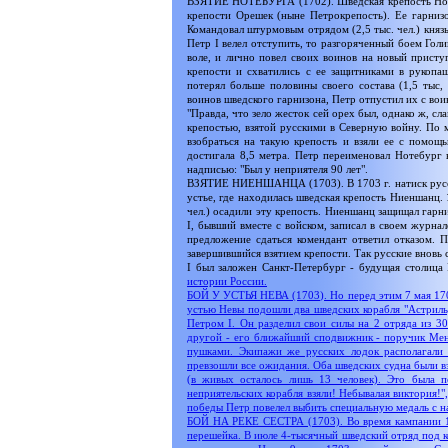
ВЗЯТИЕ НОТЕБУРГА (1702). Шведская крепость Ноте
крепости Орешек (ныне Петрокрепость). Ее гарнизо
Командовал штурмовым отрядом (2,5 тыс. чел.) княз
Петр I велел отступить, то разгоряченный боем Гол
воле, и лично повел своих воинов на новый присту
крепости и схватились с ее защитниками в рукоп
потерял больше половины своего состава (1,5 тыс, 
воинов шведского гарнизона, Петр отпустил их с во
"Правда, что зело жесток сей орех был, однако ж, сл
крепостью, взятой русскими в Северную войну. По 
взобраться на такую крепость и взяли ее с помощ
достигала 8,5 метра. Петр переименовал Нотебург в
надписью: "Был у неприятеля 90 лет".
ВЗЯТИЕ НИЕНШАНЦА (1703). В 1703 г. натиск русских
устье, где находилась шведская крепость Ниеншанц.
чел.) осадили эту крепость. Ниеншанц защищал гарн
I, бывший вместе с войском, записал в своем журна
предложение сдаться комендант ответил отказом. П
завершившийся взятием крепости. Так русские вновь 
I был заложен Санкт-Петербург - будущая столица
истории России.
БОЙ У УСТЬЯ НЕВА (1703). Но перед этим 7 мая 1703
устью Невы подошли два шведских корабля "Астрильд
Петром I. Он разделил свои силы на 2 отряда из 3
другой - его ближайший сподвижник - поручик Менш
пушками. Экипажи же русских лодок располагали
превзошли все ожидания. Оба шведских судна были в
(в живых осталось лишь 13 человек). Это была п
неприятельских корабля взяли! Небывалая виктория!"
победы Петр повелел выбить специальную медаль с н
БОЙ НА РЕКЕ СЕСТРА (1703). Во время кампании 170
перешейка. В июле 4-тысячный шведский отряд под к