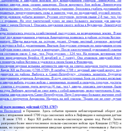
 Шереметева и шведским войском под командованием генерала Левенгаупта. Не
ковал шведов лишь силами кавалерии. После короткого боя войско Левентгаупта
авалеристы вместо того, чтобы продолжить сражение, бросились грабить доставшийся
правиться, перегруппировать силы и нанести удар по подошедшей русской пехоте.
нятую дележом добычи конницу. Русские отступили, потеряв свыше 2,8 тыс. чел. (из
 с пушками. Но этот тактический успех не имел большого значения для шведов,
лаве с царем Петром I. Опасаясь окружения своего войска в Курляндии, Левентгаупт
 Риге.
ы попытались пресечь хозяйственный пыл русских на возвращенных землях. В мае
антом) под командованием адмирала Анкерштерна появилась в районе острова Котлин,
онштадт. Шведы высадили на острове десант. Однако местный гарнизон, который
ло вступил в бой с десантниками. Вначале боя русские открыли по нападавшим огонь
Толбухин повел своих солдат в контратаку. После ожесточенной рукопашной схватки
в составили около 1 тыс. чел. Урон русских - 124 чел. На помощь котлинцам тем
ем вице-адмирала Крюйса (8 кораблей и 7 галер). Она атаковала шведский флот,
н покинуть район Котлина и удалился к своим базам в Финляндии.
ледняя крупная вспышка активности шведов на северо-западном театре военных
 Карла XII на Россию (1708-1709). В октябре 1708 г. крупный шведский корпус под
 двинулся из района Выборга к Санкт-Петербургу, стремясь захватить будущую
омандованием адмирала Апраксина. В ходе ожесточенных боев он отразил несколько
 шведов выбить русское войско с занимаемых позиций и овладеть городом, достичь
схваток с русскими треть корпуса (4 тыс. чел.), шведы, опасаясь окружения, были
а суда Любекер, который не смог взять с собой кавалерию, велел уничтожить 6 тыс.
попытка шведов овладеть Санкт-Петербургом. Петр I придавал большое значение этой
медаль с портретом Апраксина. Надпись на ней гласила: "Храня сие не спит; лучше
й театр военных действий (1701-1707)
чи Посполитой
и Германии. Здесь события приняли неблагоприятный оборот для
лись с вторжения зимой 1700 года саксонских войск в Лифляндию и нападения датчан
. В июле 1701 г. Карл XII разбил польско-саксонскую армию под Ригой. Затем
 разгромил более многочисленное польско-саксонское войско при Клишове (1702) и
льшая, но хорошо организованная шведская армия методично отвоевывала у Августа