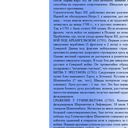
После Нарвы Карл XII не стал начинать зимнюю 
способны на серьезное сопротивление. Шведская арм
опасного противника.
Стратегически Карл XII действовал вполне разумн
Нарвой не обескуражил Петра I, а напротив, дал е
царь, - тогда неволя леность отогнала, и ко трудолю
затянулась до конца 1706 г., и у русских появилас
Так, в 1701 г. было отлито 300 пушек. Из-за нехватк
фронта: часть войск он направил в Польшу на пом
Прибалтике, где, после ухода армии Карла XII, русс
БОЙ ПОД АРХАНГЕЛЬСКОМ (1701). Первым успехом 
шведскими кораблями (5 фрегатов и 2 яхты) и от
Северной Двины под флагами нейтральных стран 
произвести диверсию: разрушить строящуюся здесь кр
Однако местный гарнизон не растерялся и решитель
атаковал шведскую эскадру. В ходе боя два шведских
русских в Северной войне. Он чрезвычайно обрадо
поздравлял с "нечаемым счастьем", что отразили "зл
БИТВА У ЭРЕСТФЕРА (1701). Следующим успехом рус
пункт близ нынешнего Тарту, в Эстонии). Русским в
Шлиппенбах (7 тыс. чел.). Шведы потерпели сокр
пленных). Урон русских - 1 тыс. чел. Это был перв
подъем боевого духа российских воинов, рассчита
многочисленными милостями; получил высший орден
фельдмаршала.
СРАЖЕНИЕ У ГУММЕЛЬСГОФА (1702). Кампания 1
фельдмаршала Шереметева в Лифляндию. 18 июля 1
генерала Шлиппенбаха. Несмотря на явное неравенст
большой самоотверженностью, был почти полностью 
победы под Гуммельсгофом Шереметев совершил рей
избегать сражений в открытом поле и укрылись за с
войны. Первым крупным успехом русских стало взят