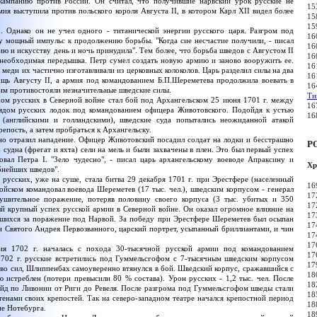
кампанию против России. Он считал, что получившие нарвский урок русские не
15
ия выступила против польского короля Августа II, в котором Карл XII видел более
15
15
о. Однако он не учел одного - титанической энергии русского царя. Разгром под
16
му мощный импульс к продолжению борьбы. "Когда сие несчастие получили, - писал
16
бию и искусству день и ночь принудила". Тем более, что борьба шведов с Августом II
16
ь необходимая передышка. Петр сумел создать новую армию и заново вооружить ее.
16
и меди их частично изготавливали из церковных колоколов. Царь разделил силы на два
16
ощь Августу II, а армия под командованием Б.П.Шереметева продолжила воевать в
16
ким противостояли незначительные шведские силы.
Ти
русских в Северной войне стал бой под Архангельском 25 июня 1701 г. между
16
рядом русских лодок под командованием офицера Животовского. Подойдя к устью
16
(английскими и голландскими), шведские суда попытались неожиданной атакой
епость, а затем пробраться к Архангельску.
но отразил нападение. Офицер Животовский посадил солдат на лодки и бесстрашно
Р
 судна (фрегат и яхта) сели на мель и были захвачены в плен. Это был первый успех
вал Петра I. "Зело чудесно", - писал царь архангельскому воеводе Апраксину и
Хр
обнейших шведов".
ских, уже на суше, стала битва 29 декабря 1701 г. при Эрестфере (населенный
16
ойском командовал воевода Шереметев (17 тыс. чел.), шведским корпусом - генерал
17
ушительное поражение, потеряв половину своего корпуса (3 тыс. убитых и 350
17
ый крупный успех русской армии в Северной войне. Он оказал огромное влияние на
17
вшихся за поражение под Нарвой. За победу при Эрестфере Шереметев был осыпан
17
 Святого Андрея Первозванного, царский портрет, усыпанный бриллиантами, и чин
17
17
702 г. началась с похода 30-тысячной русской армии под командованием
17
702 г. русские встретились под Гуммельсгофом с 7-тысячным шведским корпусом
17
во сил, Шлиппенбах самоуверенно втянулся в бой. Шведский корпус, сражавшийся с
18
истреблен (потери превысили 80 % состава). Урон русских - 1,2 тыс. чел. После
18
д по Ливонии от Риги до Ревеля. После разгрома под Гуммельсгофом шведы стали
18
тенами своих крепостей. Так на северо-западном театре начался крепостной период
18
ие Нотебурга.
18