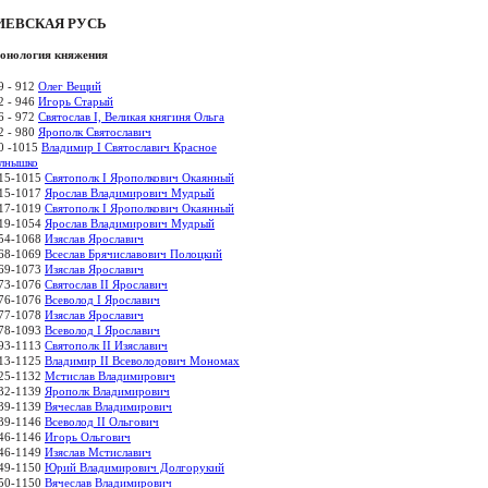
ИЕВСКАЯ РУСЬ
онология княжения
9 - 912
Олег Вещий
2 - 946
Игорь Старый
6 - 972
Святослав I, Великая княгиня Ольга
2 - 980
Ярополк Святославич
0 -1015
Владимир I Святославич Красное
лнышко
15-1015
Святополк I Ярополкович Окаянный
15-1017
Ярослав Владимирович Мудрый
17-1019
Святополк I Ярополкович Окаянный
19-1054
Ярослав Владимирович Мудрый
54-1068
Изяслав Ярославич
68-1069
Всеслав Брячиславович Полоцкий
69-1073
Изяслав Ярославич
73-1076
Святослав II Ярославич
76-1076
Всеволод I Ярославич
77-1078
Изяслав Ярославич
78-1093
Всеволод I Ярославич
93-1113
Святополк II Изяславич
13-1125
Владимир II Всеволодович Мономах
25-1132
Мстислав Владимирович
32-1139
Ярополк Владимирович
39-1139
Вячеслав Владимирович
39-1146
Всеволод II Ольгович
46-1146
Игорь Ольгович
46-1149
Изяслав Мстиславич
49-1150
Юрий Владимирович Долгорукий
50-1150
Вячеслав Владимирович