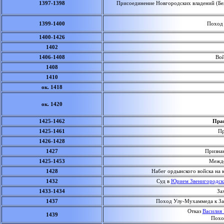
1397-1398
Присоединение Новгородских владений (Беж
1399-1400
Поход мо
1400-1426
1402
1406-1408
Войн
1408
1410
ок. 1418
ок. 1420
1425-1462
Прав
1425-1461
Пра
1426-1428
1427
Призна
1425-1453
Междоу
1428
Набег ордынского войска на к
1432
Суд в
Юрием Звенигородск
1433-1434
Захв
1437
Поход Улу-Мухаммеда к Заок
Отказ
Василия 
1439
Похо