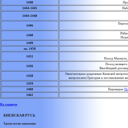
1440
Приз
1444-1445
Набег
1444-1448
Переход 
1446
Избран
1448
Подп
1449
ок. 1450
1451
Поход Махмута, 
Поход великого 
1456
Яжелбицкий договор
Окончательное разделение Киевской митропол
1458
митрополита Григория и постановление вп
1459
1460
Перемирие
Пс
1462
На главную
КИЕВСКАЯ РУСЬ
Хронология княжения