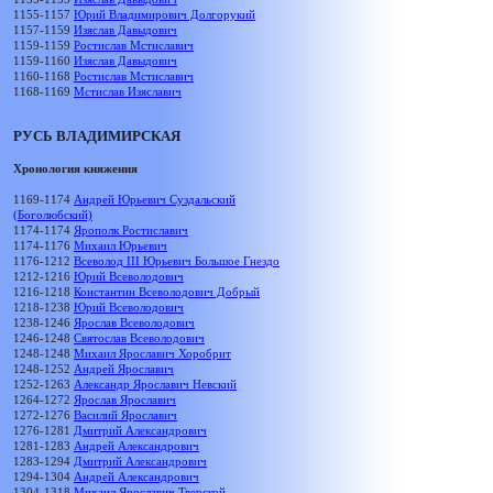
1155-1157
Юрий Владимирович Долгорукий
1157-1159
Изяслав Давыдович
1159-1159
Ростислав Мстиславич
1159-1160
Изяслав Давыдович
1160-1168
Ростислав Мстиславич
1168-1169
Мстислав Изяславич
РУСЬ ВЛАДИМИРСКАЯ
Хронология княжения
1169-1174
Андрей Юрьевич Суздальский
(Боголюбский)
1174-1174
Ярополк Ростиславич
1174-1176
Михаил Юрьевич
1176-1212
Всеволод III Юрьевич Большое Гнездо
1212-1216
Юрий Всеволодович
1216-1218
Константин Всеволодович Добрый
1218-1238
Юрий Всеволодович
1238-1246
Ярослав Всеволодович
1246-1248
Святослав Всеволодович
1248-1248
Михаил Ярославич Хоробрит
1248-1252
Андрей Ярославич
1252-1263
Александр Ярославич Невский
1264-1272
Ярослав Ярославич
1272-1276
Василий Ярославич
1276-1281
Дмитрий Александрович
1281-1283
Андрей Александрович
1283-1294
Дмитрий Александрович
1294-1304
Андрей Александрович
1304-1318
Михаил Ярославич Тверской