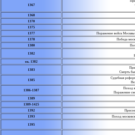
Прих
1367
1368
1370
1375
1377
Поражение войск Москвы и
1378
Победа москов
1380
Похо
1382
ок. 1382
Присо
1383
Смерть бы
Судебная рефор
1385
Не
Поход ве
1386-1387
Поражение смо
1389
1389-1425
1392
Присоед
1393
Поход московско
1395