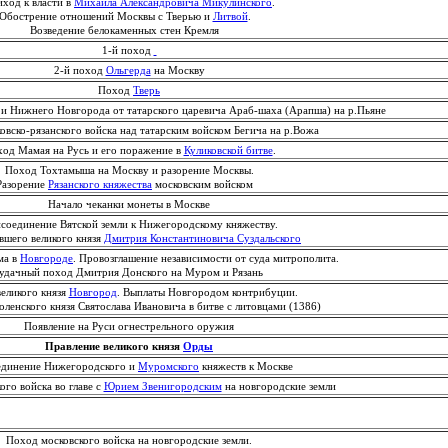
од к власти в
Михаила Александровича Микулинского
.
Обострение отношений Москвы с Тверью и
Литвой
.
Возведение белокаменных стен Кремля
1-й поход
2-й поход
Ольгерда
на Москву
Поход
Тверь
 Нижнего Новгорода от татарского царевича Араб-шаха (Арапша) на р.Пьяне
ско-рязанского войска над татарским войском Бегича на р.Вожа
д Мамая на Русь и его поражение в
Куликовской битве
.
Поход Тохтамыша на Москву и разорение Москвы.
Разорение
Рязанского княжества
московским войском
Начало чеканки монеты в Москве
единение Вятской земли к Нижегородскому княжеству.
вшего великого князя
Дмитрия Константиновича Суздальского
ма в
Новгороде
. Провозглашение независимости от суда митрополита.
удачный поход Дмитрия Донского на Муром и Рязань
ликого князя
Новгород
. Выплаты Новгородом контрибуции.
ленского князя Святослава Ивановича в битве с литовцами (1386)
Появление на Руси огнестрельного оружия
Правление великого князя
Орды
инение Нижегородского и
Муромского
княжеств к Москве
го войска во главе с
Юрием Звенигородским
на новгородские земли
Поход московского войска на новгородские земли.