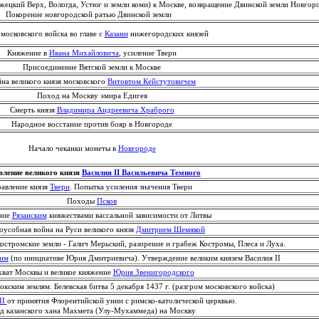
ецкий Верх, Вологда, Устюг и земли коми) к Москве, возвращение Двинской земли Новгор
Покорение новгородской ратью Двинской земли
сковского войска во главе с
Казани
нижегородских князей
Княжение в
Ивана Михайловича
, усиление Твери
Присоединение Вятской земли к Москве
а великого князя московского
Витовтом Кейстутовичем
Поход на Москву эмира Едигея
Смерть князя
Владимира Андреевича Храброго
Народное восстание против бояр в Новгороде
Начало чеканки монеты в
Новгороде
ление великого князя
Василия II Васильевича Темного
вление князя
Твери
. Попытка усиления значения Твери
Походы
Псков
ние
Рязанским
княжествами вассальной зависимости от Литвы
собная война на Руси великого князя
Дмитрием Шемякой
остромские земли - Галич Мерьский, разорение и грабеж Костромы, Плеса и Луха.
им
(по инициативе Юрия Дмитриевича). Утверждение великим князем Василия II
ат Москвы и великое княжение
Юрия Звенигородского
ским землям. Белевская битва 5 декабря 1437 г. (разгром московского войска)
II
от принятия Флорентийской унии с римско-католической церквью.
д казанского хана Махмета (Улу-Мухаммеда) на Москву