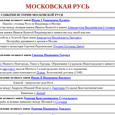
МОСКОВСКАЯ РУСЬ
СОБЫТИЯ ИСТОРИИ МОСКОВСКОЙ РУСИ
вление великого князя
Ивана I Даниловича Калиты
.
Перенос столицы Руси из Владимира в Москву.
ества между великим князем Иваном Калитой и князем
Александром Васильевичем Суздальс
м князем Иваном Калитой Владимирского княжества под своей властью
ибель в Золотой Орде князя
Александра Михайловича Тверского
.
Постройка деревянного кремля в Москве
цкого монастыря Сергием Радонежским (
Троице-Сергиева Лавра
)
авление великого князя
Симеона Ивановича Гордого
ву
Нижнего Новгорода, Унжи и Городца. Образование Суздальско-Нижегородского княжест
ды
шведского
короля Магнуса I в новгородские земли и его поражение.
вгородом самостоятельности
Пскова
. Болотовский договор (1348)
вление великого князя
Ивана II Ивановича Кроткого
Алексей - митрополит всея Руси
ва между Андреем (Нижний Новгород) и
Дмитрием
(Суздаль) Константиновичами
Княжение в
Литвой
е великого князя
Дмитрия Константиновича Суздальского
.
рьба за великое княжение между Москвой и
Суздалем
вление великого князя
Дмитрия Ивановича Донского