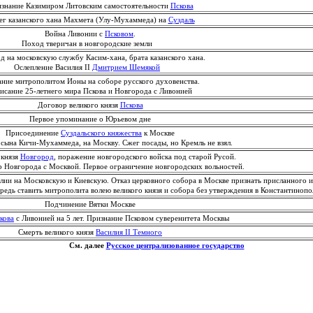
нание Казимиром Литовским самостоятельности
Пскова
 казанского хана Махмета (Улу-Мухаммеда) на
Суздаль
Война Ливонии с
Псковом
.
Поход тверичан в новгородские земли
на московскую службу Касим-хана, брата казанского хана.
Ослепление Василия II
Дмитрием Шемякой
ие митрополитом Ионы на соборе русского духовенства.
исание 25-летнего мира Пскова и Новгорода с Ливонией
Договор великого князя
Пскова
Первое упоминание о Юрьевом дне
Присоединение
Суздальского княжества
к Москве
сына Кичи-Мухаммеда, на Москву. Сжег посады, но Кремль не взял.
князя
Новгород
, поражение новгородского войска под старой Русой.
 Новгорода с Москвой. Первое ограничение новгородских вольностей.
ии на Московскую и Киевскую. Отказ церковного собора в Москве признать присланного и
редь ставить митрополита волею великого князя и собора без утверждения в Константинопо
Подчинение Вятки Москве
кова
с Ливонией на 5 лет. Признание Псковом суверенитета Москвы
Смерть великого князя
Василия II Темного
См. далее
Русское централизованное государство