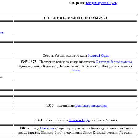
См. ранее
Владимирская Русь
СОБЫТИЯ БЛИЖНЕГО ПОРУБЕЖЬЯ
ким
Смерть Узбека, великого хана
Золотой Орды
1345-1377
- Правление великого князя литовского
Ольгерда Гедиминовича
.
Присоединение Киевских, Черниговских, Волынских и Подольских земель к
Литве
ва
1356
- подчинение
Брянского княжества
1361
- захват власти в
Золотой Орде
темником Мамаем
1363
- поход
Ольгерда
к Черному морю, его победа над татарами на Синих
водах (приток Южного Буга), подчинение Литве Киевской земли и Подолии