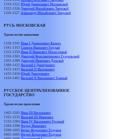
1319-1322
Юрий Даниилович Московский
1322-1326
Дмитрий Михайлович Тверской
1326-1327
Александр Михайлович Тверской
РУСЬ МОСКОВСКАЯ
Хронология княжения
1328-1341
Иван I Даниилович Калита
1341-1353
Симеон Иванович Гордый
1353-1359
Иван II Иванович Милостивый
1359-1363
Дмитрий Константинович Суздальский
1363-1389
Дмитрий Иванович Донской
1389-1425
Василий I Дмитриевич
1425-1433
Василий II Васильевич
1433-1434
Юрий Дмитриевич
1434-1462
Василий II Васильевич Темный
РУССКОЕ ЦЕНТРАЛИЗОВАННОЕ
ГОСУДАРСТВО
Хронология правления
1462-1505
Иван III Васильевич
1505-1533
Василий III Иванович
1533-1584
Иван IV Васильевич Грозный
1584-1598
Федор Иванович
1598-1605
Борис Федорович Годунов
1605-1605
Федор Борисович Годунов
1605-1606
Лжедмитрий I