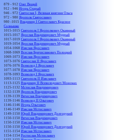
879 - 912
Олег Вещий
912 - 946
Игорь Старый
946 - 972
Святослав I, Великая княгиня Ольга
972 - 980
Ярополк Святославич
980 -1015
Владимир I Святославич Красное
Солнышко
1015-1015
Святополк I Ярополкович Окаянный
1015-1017
Ярослав Владимирович Мудрый
1017-1019
Святополк I Ярополкович Окаянный
1019-1054
Ярослав Владимирович Мудрый
1054-1068
Изяслав Ярославич
1068-1069
Всеслав Брячиславович Полоцкий
1069-1073
Изяслав Ярославич
1073-1076
Святослав II Ярославич
1076-1076
Всеволод I Ярославич
1077-1078
Изяслав Ярославич
1078-1093
Всеволод I Ярославич
1093-1113
Святополк II Изяславич
1113-1125
Владимир II Всеволодович Мономах
1125-1132
Мстислав Владимирович
1132-1139
Ярополк Владимирович
1139-1139
Вячеслав Владимирович
1139-1146
Всеволод II Ольгович
1146-1146
Игорь Ольгович
1146-1149
Изяслав Мстиславич
1149-1150
Юрий Владимирович Долгорукий
1150-1150
Вячеслав Владимирович
1150-1150
Изяслав Мстиславич
1150-1150
Юрий Владимирович Долгорукий
1151-1154
Изяслав Мстиславич
1154-1154
Ростислав Мстиславич
1155-1155
Изяслав Давыдович