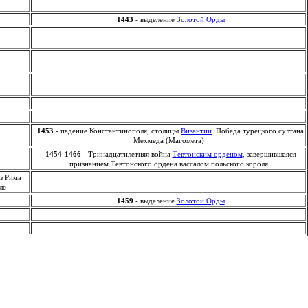
1443
- выделение
Золотой Орды
1453
- падение Константинополя, столицы
Византии
. Победа турецкого султана
Мехмеда (Магомета)
1454-1466
- Тринадцатилетняя война
Тевтонским орденом
, завершившаяся
признанием Тевтонского ордена вассалом польского короля
з Рима
ле
1459
- выделение
Золотой Орды