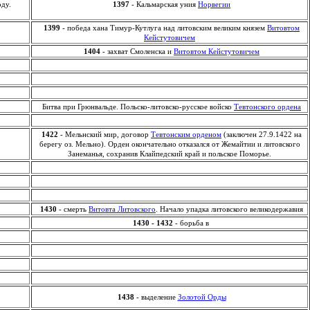
оду.
1397
- Кальмарская уния
Норвегии
1399
- победа хана Тимур-Кутлуга над литовским великим князем
Витовтом
Кейстутовичем
1404
- захват Смоленска и
Витовтом Кейстутовичем
Битва при Грюнвальде. Польско-литовско-русское войско
Тевтонского ордена
1422
- Мельнский мир, договор
Тевтонским орденом
(заключен 27.9.1422 на
берегу оз. Мельно). Орден окончательно отказался от Жемайтии и литовского
Занеманья, сохранив Клайпедский край и польское Поморье.
1430
- смерть
Витовта Литовского
. Начало упадка литовского великодержавия
1430 - 1432
- борьба в
1438
- выделение
Золотой Орды