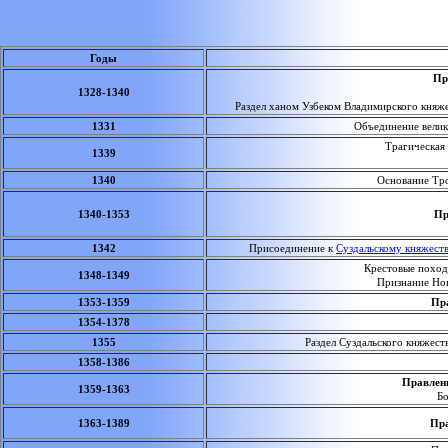
Годы
Пра
1328-1340
Раздел ханом Узбеком Владимирского княж
1331
Объединение велики
Трагическая г
1339
1340
Основание Трои
1340-1353
Пр
1342
Присоединение к
Суздальскому княжест
Крестовые похо
1348-1349
Признание Но
1353-1359
Пра
1354-1378
1355
Раздел Суздальского княжест
1358-1386
Правлени
1359-1363
Бо
1363-1389
Пра