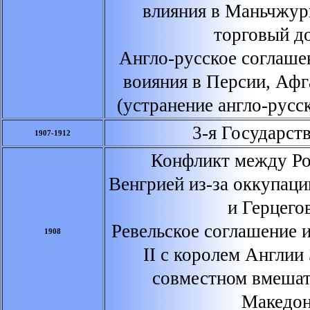
влияния в Маньчжур
торговый д
Англо-русское соглаше
воияния в Персии, Афг
(устранение англо-русс
3-я Государств
1907-1912
Конфликт между Рос
Венгрией из-за оккупац
и Герцего
Ревельское соглашение 
1908
II с королем Англии
совместном вмешат
Македон