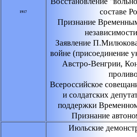
Восстановление "вольн
составе Ро
1917
Признание Временным
независимост
Заявление П.Милюкова
войне (присоединение у
Австро-Венгрии, Ко
проливо
Всероссийское совещан
и солдатских депута
поддержки Временном
Признание автоно
Июльские демонстр