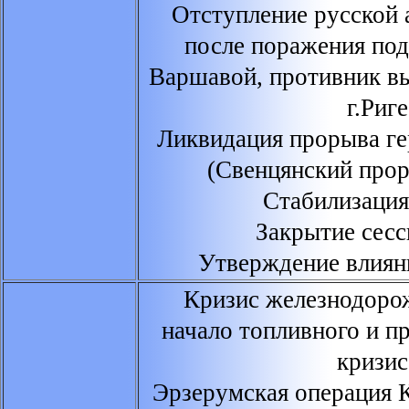
Отступление русской
после поражения по
Варшавой, противник в
г.Риге
Ликвидация прорыва г
(Свенцянский прор
Стабилизация
Закрытие сес
Утверждение влиян
Кризис железнодорож
начало топливного и п
кризис
Эрзерумская операция 