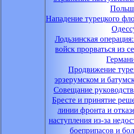
Польш
Нападение турецкого фло
Одесс
Лодьзинская операция
войск прорваться из 
Герман
Продвижение туре
эрзерумском и батумс
Совещание руководств
Бресте и принятие реш
линии фронта и отказ
наступления из-за недо
боеприпасов и бо