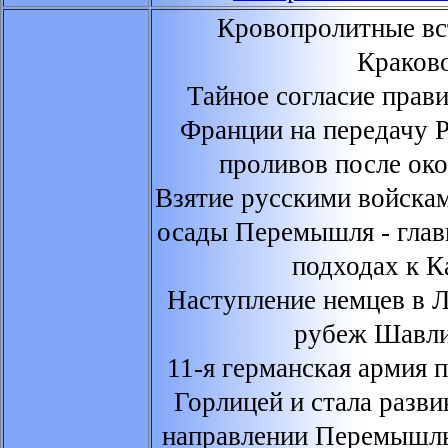
Кровопролитные вст
Краков
Тайное согласие прав
Франции на передачу 
проливов после ок
Взятие русскими войска
осады Перемышля - глав
подходах к К
Наступление немцев в Л
рубеж Шавли
11-я германская армия 
Горлицей и стала разви
направлении Перемышль