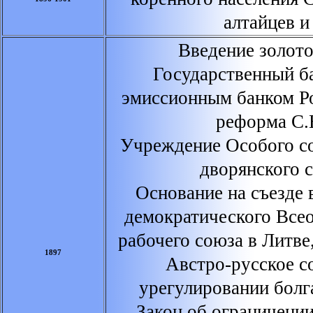
алтайцев и
Введение золотог
Государственный б
эмиссионным банком Р
реформа С.
Учреждение Особого с
дворянского 
Основание на съезде 
демократического Все
рабочего союза в Литве
1897
Австро-русское с
урегулировании болг
Закон об ограничении