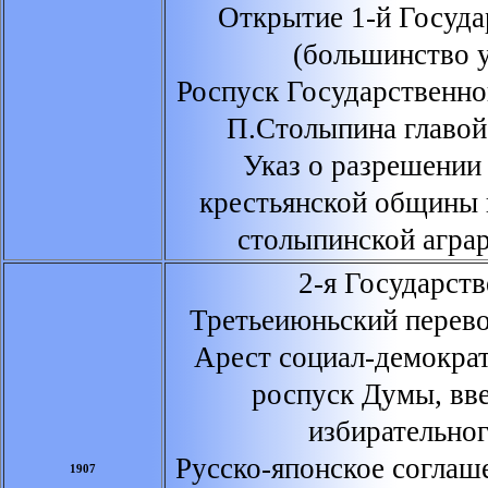
Открытие 1-й Госуд
(большинство у
Роспуск Государственно
П.Столыпина главой
Указ о разрешении
крестьянской общины 
столыпинской агра
2-я Государств
Третьеиюньский перев
Арест социал-демокра
роспуск Думы, вв
избирательног
Русско-японское соглаш
1907