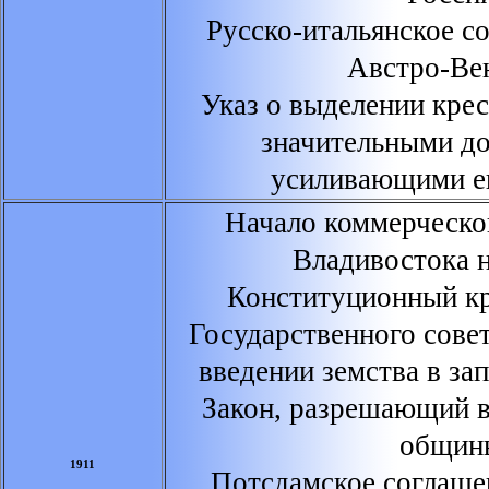
Русско-итальянское с
Австро-Ве
Указ о выделении крес
значительными д
усиливающими ег
Начало коммерческог
Владивостока 
Конституционный кр
Государственного сове
введении земства в за
Закон, разрешающий в
общин
1911
Потсдамское соглаше