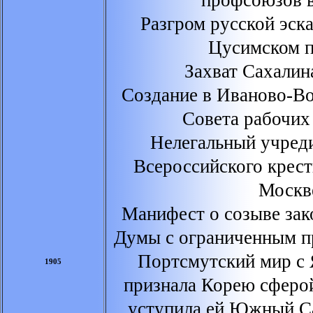
профсоюзов в
Разгром русской эск
Цусимском п
Захват Сахалин
Создание в Иваново-Во
Совета рабочих
Нелегальный учред
Всероссийского крест
Москв
Манифест о созыве за
Думы с ограниченным п
Портсмутский мир с 
1905
признала Корею сферо
уступила ей Южный Са