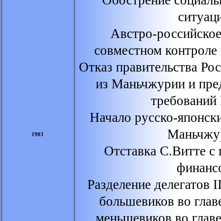
Обострение социаль
ситуац
Австро-российское
совместном контроле
Отказ правительства Ро
из Маньчжурии и пре
требований
Начало русско-японск
Маньчжу
1903
Отставка С.Витте с
финанс
Разделение делегатов 
большевиков во глав
меньшевиков во глав