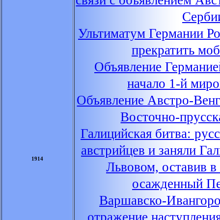
связи с объявлением Ав
Серби
Ультиматум Германии Ро
прекратить мо
Объявление Германие
начало 1-й мир
Объявление Австро-Венг
Восточно-прусск
Галицийская битва: рус
австрийцев и заняли Га
1914
Львовом, оставив в
осажденный П
Варшавско-Ивангоро
отражение наступлени