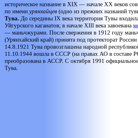
историческое название в XIX — начале XX веков со
по имени
урянхайцев
(одно из прежних названий тув
Тува.
До середины IX века территория Тувы входила
Уйгурского каганатов; в начале XIII века завоевана
м
— маньчжурами. После свержения в 1912 году мань
(Урянхайский край) принята под протекторат России 
14.8.1921 Тува провозглашена народной республико
11.10.1944 вошла в СССР (на правах АО в составе 
преобразована в АССР. С октября 1991 официально
Тува.