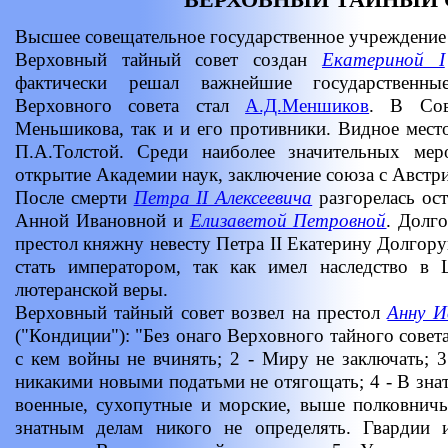
Высшее совещательное государственное учреждение 
Верховный тайный совет создан
Екатериной I
фактически решал важнейшие государственны
Верховного совета стал
А.Д.Меншиков
. В Сов
Меньшикова, так и и его противники. Видное место
П.А.Толстой. Среди наиболее значительных ме
открытие Академии наук, заключение союза с Австри
После смерти
Петра II Алексеевича
разгорелась ост
Анной Ивановной и
Елизаветой Петровной
. Долг
престол княжну невесту Петра II Екатерину Долгор
стать императором, так как имел наследство в
лютеранской веры.
Верховный тайный совет возвел на престол
Анну И
("Кондиции"): "Без онаго Верховного тайного совета
с кем войны не вчинять; 2 - Миру не заключать;
никакими новыми податьми не отягощать; 4 - В знат
военные, сухопутные и морские, выше полковничь
знатным делам никого не определять. Гвардии