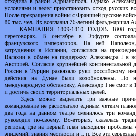
отходила в район Адрианополя. Однако Александр
условиями и велел приостановить отход русских в
После прекращения войны с Францией русские войск
80 тыс. чел. Их возглавил 76-летний фельдмаршал 
КАМПАНИЯ 1809-1810 ГОДОВ. 1808 год пр
переговорах. В сентябре в Эрфурте состояла
французского императоров. На ней Наполеон
затруднения в Испании, согласился на присоед
Валахии в обмен на поддержку Александра I в 
Австрией. Согласие крупнейшей континентальной 
России в Турции развязало руки российскому имп
действия на Дунае были возобновлены. Но н
международную обстановку, Александр I не смог в 
и достичь своих территориальных целей.
Здесь можно выделить три важные причины
командование не располагало единым четким планом
два года на данном театре сменилось три кома
руководил по-своему. Во-вторых, сказалась трад
региона, где на первый план выходили проблемы 
эпидемий, знания местности и т. п. Все эти серьезн