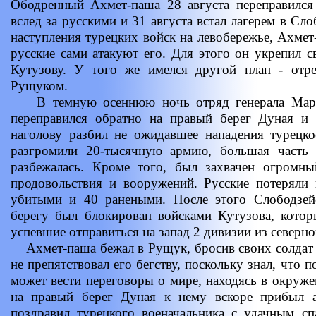
Ободренный Ахмет-паша 28 августа переправился 
вслед за русскими и 31 августа встал лагерем в Сл
наступления турецких войск на левобережье, Ахмет
русские сами атакуют его. Для этого он укрепил с
Кутузову. У того же имелся другой план - отр
Рущуком.
В темную осеннюю ночь отряд генерала Марков
переправился обратно на правый берег Дуная и 
наголову разбил не ожидавшее нападения турецко
разгромили 20-тысячную армию, большая часть 
разбежалась. Кроме того, был захвачен огромны
продовольствия и вооружений. Русские потеряли 
убитыми и 40 ранеными. После этого Слободзей
берегу был блокирован войсками Кутузова, котор
успевшие отправиться на запад 2 дивизии из северн
Ахмет-паша бежал в Рущук, бросив своих солдат 
не препятствовал его бегству, поскольку знал, что 
может вести переговоры о мире, находясь в окруже
на правый берег Дуная к нему вскоре прибыл а
поздравил турецкого военачальника с удачным сп