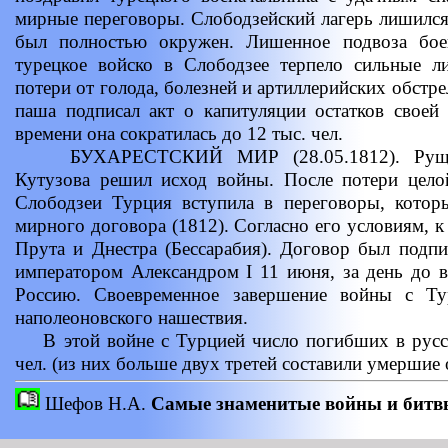
мирные переговоры. Слободзейский лагерь лишилс
был полностью окружен. Лишенное подвоза боеп
турецкое войско в Слободзее терпело сильные 
потери от голода, болезней и артиллерийских обстре
паша подписал акт о капитуляции остатков своей
времени она сократилась до 12 тыс. чел.
БУХАРЕСТСКИЙ МИР (28.05.1812). Рущукск
Кутузова решил исход войны. После потери цел
Слободзеи Турция вступила в переговоры, котор
мирного договора (1812). Согласно его условиям, 
Прута и Днестра (Бессарабия). Договор был подп
императором Александром I 11 июня, за день до 
Россию. Своевременное завершение войны с Ту
наполеоновского нашествия.
В этой войне с Турцией число погибших в русск
чел. (из них больше двух третей составили умершие 
Шефов Н.А.
Самые знаменитые войны и битв