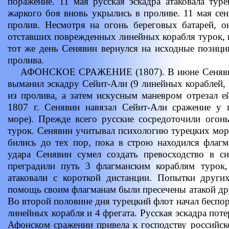
поражение. 11 мая русская эскадра атаковала туре
жаркого боя вновь укрылись в проливе. 11 мая сен
пролив. Несмотря на огонь береговых батарей, о
отставших поврежденных линейных корабля турок, н
тот же день Сенявин вернулся на исходные позици
пролива.
АФОНСКОЕ СРАЖЕНИЕ (1807). В июне Сенявин
выманил эскадру Сейит-Али (9 линейных кораблей, 
из пролива, а затем искусным маневром отрезал е
1807 г. Сенявин навязал Сейит-Али сражение у 
море). Прежде всего русские сосредоточили огон
турок. Сенявин учитывал психологию турецких мор
бились до тех пор, пока в строю находился флагм
удара Сенявин сумел создать превосходство в си
преградили путь 3 флагманским кораблям турок
атаковали с короткой дистанции. Попытки други
помощь своим флагманам были пресечены атакой дру
Во второй половине дня турецкий флот начал беспо
линейных корабля и 4 фрегата. Русская эскадра поте
Афонском сражении привела к господству российск