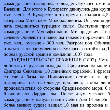
командование планировало овладеть Бухарестом и в
Валахии. Для этого к Бухаресту двинулись два круп
тыс. чел.). В Бухаресте в то время находился 4,5
генералом Михаилом Милорадовичем. Он решил дей
дать соединиться турецким силам. Выступив прот
командованием Мустафы-паши, Милорадович 2 июн
селения Обилешти и нанес им тяжелое поражение. В
тыс. чел., русские - 300 чел. Разгром под Обиле
отказаться от наступления на Бухарест и отойти за 
победа русской армии в кампании 1807 года.
ДАРДАНЕЛЛЬСКОЕ СРАЖЕНИЕ (1807). Чуть ран
добилась и русская эскадра в Средиземном море 
Дмитрия Сенявина (10 линейных кораблей, 1 фрегат
со своей базы на Ионических островах к про
планировал начать блокаду проливов, чтобы лиш
продовольствия со стороны Средиземного моря. 6 м
блокировала Дарданеллы. После двух месяцев 
командованием капудан-паши Сейит-Али (8 линейны
более мелких судов) вышел 10 мая из пролива и 