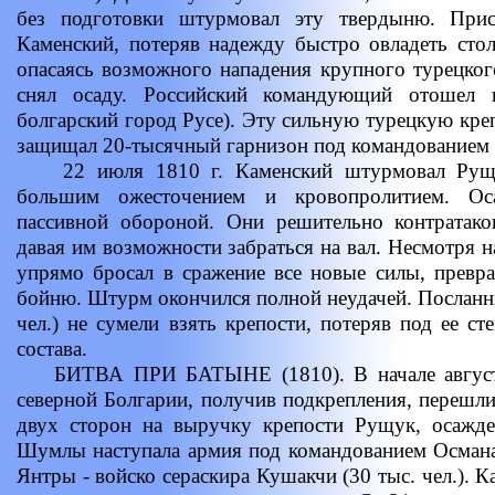
без подготовки штурмовал эту твердыню. При
Каменский, потеряв надежду быстро овладеть ст
опасаясь возможного нападения крупного турецког
снял осаду. Российский командующий отошел 
болгарский город Русе). Эту сильную турецкую кре
защищал 20-тысячный гарнизон под командованием 
22 июля 1810 г. Каменский штурмовал Рущук
большим ожесточением и кровопролитием. Ос
пассивной обороной. Они решительно контратако
давая им возможности забраться на вал. Несмотря 
упрямо бросал в сражение все новые силы, превр
бойню. Штурм окончился полной неудачей. Посланны
чел.) не сумели взять крепости, потеряв под ее с
состава.
БИТВА ПРИ БАТЫНЕ (1810). В начале августа 
северной Болгарии, получив подкрепления, перешли
двух сторон на выручку крепости Рущук, осажд
Шумлы наступала армия под командованием Османа-п
Янтры - войско сераскира Кушакчи (30 тыс. чел.). К