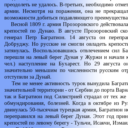
преодолеть не удалось. В-третьих, необходимо отме
армии. Несмотря на поражения, она не прекращал
возможности добиться подавляющего преимущества
Весной 1809 г. армия Прозоровского действовала
крепостей по Дунаю. В августе Прозоровский ск
генерал Петр Багратион. 14 августа он перепр
Добруджу. Но русские не смогли овладеть крепост
затянулась. Воспользовавшись отвлечением сил Б
перешли на левый берег Дуная у Журжи и начали 
чел.) наступление на Бухарест. Но 29 августа
значительно меньшим по численности русским от
отступили за Дунай.
Тем не менее активность турок вынудила Баграти
значительной территории - от Сербии до порта Варн
так и Багратион под Силистрией страдал от тех же
обмундирования, болезней. Когда в октябре из Р
двинулась 50-тысячная турецкая армия, Багратион не
переправился на левый берег Дуная. Этот год прин
крепостей по левому берегу - Тульчи, Исакчи, Измаи