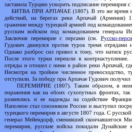
заставила Турцию ускорить подписание перемирия с 
БИТВА ПРИ АРПАЧАЕ (1807). В это же время на 
действий, на берегах реки Арпачай (Армения) 
сражение между турецкой армией под командованием
русским войском под командованием генерала Ива
Заключив перемирие с персами (см.
Русско-перс
Гудович двинулся против турок тремя отрядами н
Однако разброс сил привел к тому, что натиск ру
После этого турки перешли в контрнаступление. 
отряды и отошел с ними в район реки Арпачай, г
Несмотря на тройное численное превосходство, т
отступили. За победу при Арпачае Гудович получил
ПЕРЕМИРИЕ (1807). Таким образом, в июне 
поражения как на обоих сухопутных фронтах, так
развеялись и ее надежды на содействие Франци
Наполеон стал союзником России и выступил посре
турецкого перемирия в августе 1807 года. С русско
генерал Мейендорф, сменивший скончавшегося Мих
перемирия, русские войска покидали Дунайские к