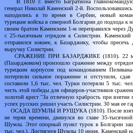
В 1810 г. вместо Багратиона главнокомандую
генерал Николай Каменский 2-й. Воспользовавшись 
находились в то время в Сербии, новый кома
турецкие войска в северной Болгарии до подхода к 
своим братом Каменским 1-м переправился через Ду
с 25-тысячным отрядом к Силистрии. Каменский
отправился южнее, к Базарджику, чтобы пресечь 
выручку Силистрии.
СРАЖЕНИЕ ПРИ БАЗАРДЖИКЕ (1810). 22 мая 
(Пазарджиком) произошло сражение между отрядом
турецким корпусом под командованием Пеливана-
потерпели сильное поражение и отступили, сдав
составили 1,6 тыс. чел. Турки потеряли 5 тыс. чел
честь этой победы для офицеров-участников сраже
золотой крест "За отличную храбрость при взятии 
успех русских решил участь Силистрии. 30 мая ее г
ОСАДА ШУМЛЫ И РУЩУКА (1810). После взятия 
не теряя времени, двинулся во главе 35-тысячно
Шумла. Этот опорный пункт турок в Болгарии за
тыс. чел.). Достигнув Шумлы 10 июня, Каменский н