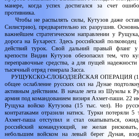
манере, когда успех достигался за счет ошиб
противника.
Чтобы не распылять силы, Кутузов даже остави
Силистрию), предварительно их разрушив. Основны
важнейшем стратегическом направлении у Рущука,
дорога на Бухарест. Здесь российский полководец
действий турок. Свой дальний правый фланг у
крепости Видин Кутузов обезопасил тем, что к
переправочные средства, а для пущей надежности
тысячный отряд генерала Засса.
РУЩУКСКО-СЛОБОДЗЕЙСКАЯ ОПЕРАЦИЯ (1811).
общее ослабление русских сил на Дунае подтолкн
активным действиям. В начале лета из Шумлы к Р
армия под командованием визиря Ахмет-паши. 22 июн
Рущука войско Кутузова (15 тыс. чел). Но русс
контратаками отразили натиск. Турки потеряли 5 т
Ахмет-паша отступил и стал окапываться, ожид
российский командующий, не желая рисковать
небольшим войском на левый берег Дуная, взор