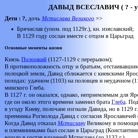
ДАВЫД ВСЕСЛАВИЧ ( ? - уп
Дети : ?,
дочь
Мстислава Великого
=>
Брячислав (упом. под 1129г.), кн. изяславский;
В 1129 году сослан вместе с отцом в Царьград
Основные моменты жизни
Князь
Полоцкий
(1127-1129 с перерывом);
В противоположность отцу и братьям, отстаивавши
полоцкой земли, Давид сближается с киевскими Ярос
походах: удачном (1103) на половцев и неудачном (11
минского Глеба.
В 1127 г. он оказался, однако, неприемлемым для Я
где он около этого времени заменил брата
Глеба
. По
в угоду Киеву, полочане изгнали Давида, но в 1129 г
преемника Рогволода Давид с согласия Ярославичей 
Когда Давид отказал
Мстиславу
Великому в помощи 
и племянниками был сослан в Царьград (Константин
вошло в состав владений Мстислава (до 1132 г.).