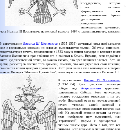
государством, которое
только начинает
формироваться как
централизованное. Первым
достоверным
свидетельством
использования двуглавого
ечать Иоанна III Васильевича на меновой грамоте 1497 с племянниками его, князьями
В царствование
Василия III Иоанновича
(1505-1533) двуглавый орел изображается
уже с раскрытыми клювами, из которых высовываются язычки. Об этом, например,
свидетельствует печать, приложенная в 1523 году к записи государя и великого князя
Василия Иоанновича при отбытии его с войском в Казань. Вкратце, если подойти с
чисто художественной точки, то можно сказать, что орел начинает злиться. В то же
время, рассмотрев Россию того времени, заметим, что она укрепляет свои позиции,
становится новым центром православия. Этот факт нашел свое воплощение в теории
монаха Филофея ”Москва - Третий Рим”, известную из послания монаха Василию III.
В царствование
Иоанна IV Васильевича
(1533-1584) Русь одержала решающие
победы над
Астраханским
царствами,
присоединила Сибирь. Рост могущества
русского государства отразился и на его
гербе. Двуглавый орел на государственной
печати увенчан одной короной с
восьмиконечным православным крестом над
ней. На лицевой стороне печати на груди
орла изображен щит вырезанной, или
“германской”, формы с единорогом -
личным знаком царя. Дело в том, что все
символы, используемые в личной символике