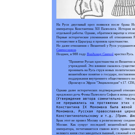
На Руси двуглавый орел появился после брака Ио
императора Константина XII Палеолога. История 
отдельной работы. Однако, обратимся вкратце к этом
Первые исторические упоминания об отношениях Р
путешествие в Царьград и приняла христианство.
Но далее отношения с Византией у Руси ухудшаются.
Святославом
.
Позднее, в 988 году
Владимир Святой
крестил Русь.
"Принятие Русью христианства из Византии 
учреждений. Это влияние сказалось существе
проникать на Русь струя новых политически
византийское понятие о государе, поставленн
поддержания внутреннего общественного пор
(Брокгауз и Эфрон "Энциклопедия" т.17. СПб
Однако далее исторических подтверждений отношени
предложил дочь Фомы Палеолога Софью в жены русско
[
Утверждение автора сомнительно: тесн
не прерывались на протяжении этих с
Константина IX Мономаха была женой
Мономаха, Русская православная церк
Константинопольскому и т.д.
[Прим. Ши
Брак этот не привел Москву к религиозному соедин
Москве. Как супруг последней византийской цар
императора, почитавшегося главою всего правосл
великого князя стал заводиться пышный, сложный и с