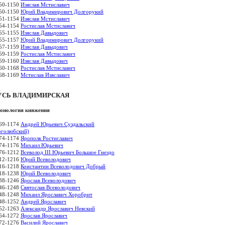
50-1150
Изяслав Мстиславич
50-1150
Юрий Владимирович Долгорукий
51-1154
Изяслав Мстиславич
54-1154
Ростислав Мстиславич
55-1155
Изяслав Давыдович
55-1157
Юрий Владимирович Долгорукий
57-1159
Изяслав Давыдович
59-1159
Ростислав Мстиславич
59-1160
Изяслав Давыдович
60-1168
Ростислав Мстиславич
68-1169
Мстислав Изяславич
УСЬ ВЛАДИМИРСКАЯ
онология княжения
69-1174
Андрей Юрьевич Суздальский
оголюбский)
74-1174
Ярополк Ростиславич
74-1176
Михаил Юрьевич
76-1212
Всеволод III Юрьевич Большое Гнездо
12-1216
Юрий Всеволодович
16-1218
Константин Всеволодович Добрый
18-1238
Юрий Всеволодович
38-1246
Ярослав Всеволодович
46-1248
Святослав Всеволодович
48-1248
Михаил Ярославич Хоробрит
48-1252
Андрей Ярославич
52-1263
Александр Ярославич Невский
64-1272
Ярослав Ярославич
72-1276
Василий Ярославич