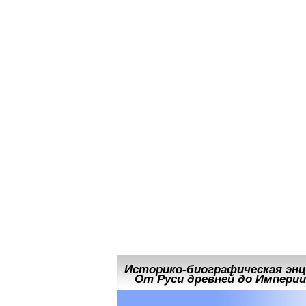
Историко-биографическая энц
От Руси древней до Империи 