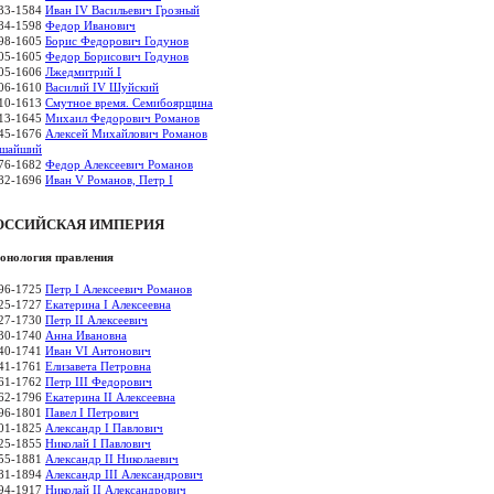
33-1584
Иван IV Васильевич Грозный
84-1598
Федор Иванович
98-1605
Борис Федорович Годунов
05-1605
Федор Борисович Годунов
05-1606
Лжедмитрий I
06-1610
Василий IV Шуйский
10-1613
Смутное время. Семибоярщина
13-1645
Михаил Федорович Романов
45-1676
Алексей Михайлович Романов
шайший
76-1682
Федор Алексеевич Романов
82-1696
Иван V Романов, Петр I
ОССИЙСКАЯ ИМПЕРИЯ
онология правления
96-1725
Петр I Алексеевич Романов
25-1727
Екатерина I Алексеевна
27-1730
Петр II Алексеевич
30-1740
Анна Ивановна
40-1741
Иван VI Антонович
41-1761
Елизавета Петровна
61-1762
Петр III Федорович
62-1796
Екатерина II Алексеевна
96-1801
Павел I Петрович
01-1825
Александр I Павлович
25-1855
Николай I Павлович
55-1881
Александр II Николаевич
81-1894
Александр III Александрович
94-1917
Николай II Александрович