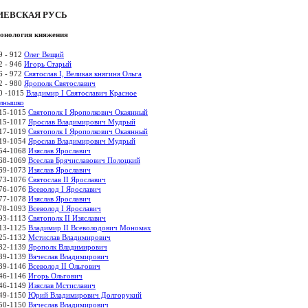
ИЕВСКАЯ РУСЬ
онология княжения
9 - 912
Олег Вещий
2 - 946
Игорь Старый
6 - 972
Святослав I, Великая княгиня Ольга
2 - 980
Ярополк Святославич
0 -1015
Владимир I Святославич Красное
лнышко
15-1015
Святополк I Ярополкович Окаянный
15-1017
Ярослав Владимирович Мудрый
17-1019
Святополк I Ярополкович Окаянный
19-1054
Ярослав Владимирович Мудрый
54-1068
Изяслав Ярославич
68-1069
Всеслав Брячиславович Полоцкий
69-1073
Изяслав Ярославич
73-1076
Святослав II Ярославич
76-1076
Всеволод I Ярославич
77-1078
Изяслав Ярославич
78-1093
Всеволод I Ярославич
93-1113
Святополк II Изяславич
13-1125
Владимир II Всеволодович Мономах
25-1132
Мстислав Владимирович
32-1139
Ярополк Владимирович
39-1139
Вячеслав Владимирович
39-1146
Всеволод II Ольгович
46-1146
Игорь Ольгович
46-1149
Изяслав Мстиславич
49-1150
Юрий Владимирович Долгорукий
50-1150
Вячеслав Владимирович