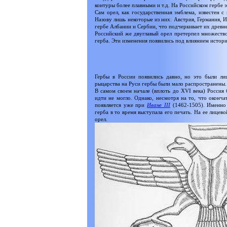
контуры более плавными и т.д. На Российском гербе 
Сам орел, как государственная эмблема, известен с
Назову лишь некоторые из них: Австрия, Германия, 
гербе Албании и Сербии, что подчеркивает их древн
Российский же двуглавый орел претерпел множество
герба. Эти изменения появились под влиянием истории
Гербы в России появились давно, но это были лиш
рыцарства на Руси гербы были мало распространены.
В самом своем начале (вплоть до XVI века) Россия
идти не могло. Однако, несмотря на то, что оконч
появляется уже при
Иване III
(1462-1505). Именно 
герба в то время выступала его печать. На ее лице
орел.