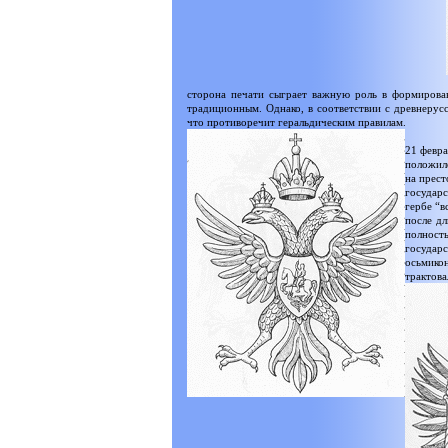
сторона печати сыграет важную роль в формирован
традиционным. Однако, в соответствии с древнерус
что противоречит геральдическим правилам.
21 февра
положил
на прест
государс
гербе “в
после дл
полност
государс
осьмико
трактова