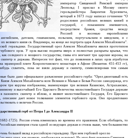
император Священной Римской империи
Леопольд I прислал в Москву своего
герольдмейстера Лаврентия Хурелевича,
который в 1673 году написал сочинение “О
родословии российских великих князей и
государей, с показанием имевшегося,
посредством браков, сродства между
Россией и восемью европейскими
английским, датским, гишпанским, польским, португальским и шведским, и с
 их великого князя св. Владимира, на конце же портрета царя Алексея Михайловича”.
йской геральдики. Государственный орел Алексея Михайловича явился прототипом
ербового орла. У орла высоко подняты вверх и полностью раскрыты крылья, что
 как солидного и мощного государства; главы его венчают три царские короны, на
скипетр и держава. Интересен тот факт, что до появления в лапах орла атрибутов
 на мраморной плите Ксиропотамского монастыря в Афоне (Византия. 451-453 гг),
нибудь схватить, пока не взяли державу и скипетр, символизировав тем самым
вые было дано официальное разъяснение российского герба: “Орел двоеглавый есть
 Князя Алексея Михайловича всея Великия и Малыя и Белыя России самодержца, его
тором три коруны изображены, знаменующие три великия Казанское, Астраханское,
ранимому и высочайшей Его Царского Величества милостивейшаго Государя державе
 в пазонктех скипетр и яблоко, и являют милостивейшаго Государя, Его Царского
, описание дает новое толкование элементов гербового орла. Оно продиктовано
ьствовать о величии России.
дарственный герб от Петра I до Александра II
1682-1725). Россия очень изменилась во времена его правления. Если обобщить, то
 Российская империя стала одной из ведущих держав и стояла выше, чем большинство
чень большой вклад в российскую геральдику. При нем гербовой орел по
до него орел, как правило, изображался золотым). На этот факт повлияла Северная