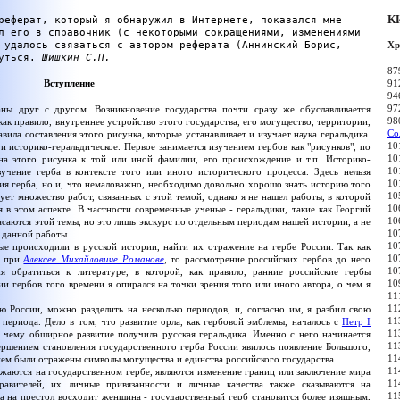
К
еферат, который я обнаружил в Интернете, показался мне
л его в справочник (с некоторыми сокращениями, изменениями
 удалось связаться с автором реферата (Аннинский Борис,
Хр
нуться.
Шишкин С.П.
87
91
Вступление
94
97
аны друг с другом. Возникновение государства почти сразу же обуславливается
98
как правило, внутреннее устройство этого государства, его могущество, территории,
Со
авила составления этого рисунка, которые устанавливает и изучает наука геральдика.
10
и историко-геральдическое. Первое занимается изучением гербов как "рисунков", по
10
а этого рисунка к той или иной фамилии, его происхождение и т.п. Историко-
10
зучение герба в контексте того или иного исторического процесса. Здесь нельзя
10
ия герба, но и, что немаловажно, необходимо довольно хорошо знать историю того
10
ует множество работ, связанных с этой темой, однако я не нашел работы, в которой
10
в этом аспекте. В частности современные ученые - геральдики, такие как Георгий
10
асаются этой темы, но это лишь экскурс по отдельным периодам нашей истории, а не
10
 данной работы.
10
рые происходили в русской истории, найти их отражение на гербе России. Так как
10
ь при
Алексее Михайловиче Романове
, то рассмотрение российских гербов до него
10
ня обратиться к литературе, в которой, как правило, ранние российские гербы
10
и гербов того времени я опирался на точки зрения того или иного автора, о чем я
11
11
ю России, можно разделить на несколько периодов, и, согласно им, я разбил свою
11
 периода. Дело в том, что развитие орла, как гербовой эмблемы, началось с
Петр I
11
 чему обширное развитие получила русская геральдика. Именно с него начинается
11
ершением становления государственного герба России явилось появление Большого,
11
ем были отражены символы могущества и единства российского государства.
11
аются на государственном гербе, являются изменение границ или заключение мира
11
равителей, их личные привязанности и личные качества также сказываются на
11
да на престол восходит женщина - государственный герб становится более изящным,