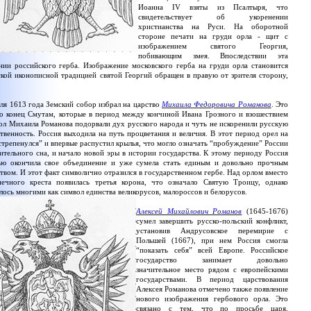
Иоанна IV взяты из Псалтыря, что
свидетельствует об укоренении
христианства на Руси. На оборотной
стороне печати на груди орла - щит с
изображением святого Георгия,
побивающим змея. Впоследствии эта
ии российского герба. Изображение московского герба на груди орла становится
ской иконописной традицией святой Георгий обращен в правую от зрителя сторону,
ля 1613 года Земский собор избрал на царство
Михаила Федоровича Романова
. Это
о конец Смутам, которые в период между кончиной Ивана Грозного и взошествием
ол Михаила Романова подорвали дух русского народа и чуть не искоренили русскую
твенность. Россия выходила на путь процветания и величия. В этот период орел на
стрепенулся” и впервые распустил крылья, что могло означать “пробуждение” России
ительного сна, и начало новой эры в истории государства. К этому периоду Россия
ью окончила свое объединение и уже сумела стать единым и довольно прочным
твом. И этот факт символично отразился в государственном гербе. Над орлом вместо
нечного креста появилась третья корона, что означало Святую Троицу, однако
лось многими как символ единства великорусов, малороссов и белорусов.
Алексей Михайлович Романов
(1645-1676)
сумел завершить русско-польский конфликт,
установив Андрусовское перемирие с
Польшей (1667), при нем Россия смогла
“показать себя” всей Европе. Российское
государство занимает довольно
значительное место рядом с европейскими
государствами. В период царствования
Алексея Романова отмечено также появление
нового изображения гербового орла. Это
связано с тем, что по просьбе царя,