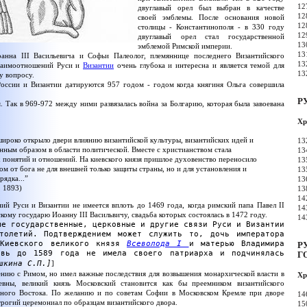
12
двуглавый орел был выбран в качестве
12
своей эмблемы. После основания новой
12
столицы - Константинополя - в 330 году
12
двуглавый орел стал государственной
13
эмблемой Римской империи.
13
анна III Васильевича и Софьи Палеолог, племяннице последнего Византийского
13
взаимоотношений Руси и
Византии
очень глубока и интересна и является темой для
13
у вопросу.
оссии и Византии датируются 957 годом - годом когда княгиня Ольга совершила
Р
 Так в 969-972 между ними развязалась война за Болгарию, которая была завоевана
Хр
широко открыло двери влиянию византийской культуры, византийских идей и
13
нным образом в области политической. Вместе с христианством стала
13
х понятий и отношений. На киевского князя пришлое духовенство переносило
13
ом от бога не для внешней только защиты страны, но и для установления и
13
ядка...”
13
, 1893)
13
14
й Руси и Византии не имеется вплоть до 1469 года, когда римский папа Павел II
14
му государю Иоанну III Васильвичу, свадьба которых состоялась в 1472 году.
14
ые государственные, церковные и другие связи Руси и Византии
толетий. Подтверждением может служить то, дочь императора
 Киевского великого князя
Всеволода I
и матерью Владимира
Р
овь до 1589 года не имела своего патриарха и подчинялась
Г
шкина С.П.]
]
ению с Римом, но имел важные последствия для возвышения монархической власти в
Хр
евны, великий князь Московский становится как бы преемником византийского
авного Востока. По желанию и по советам Софии в Московском Кремле при дворе
14
трогий церемониал по образцам византийского двора.
15