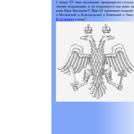
С конца XV века постепенно прекращается господс
своими подданными, и он поднимается над ними на
князь Иван Васильевич” Иван III принимает пышный 
и Московский и Новгородский и Псковский и Тверс
Булгарии
] и иных”.