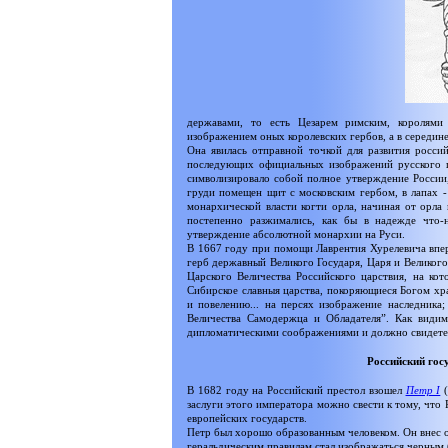
державами, то есть Цезарем римским, королями 
изображением оных королевских гербов, а в середине
Она явилась отправной точкой для развития росси
последующих официальных изображений русского г
символизировало собой полное утверждение России,
груди помещен щит с московским гербом, в лапах - 
монархической власти когти орла, начиная от орла
постепенно разжимались, как бы в надежде что-
утверждение абсолютной монархии на Руси.
В 1667 году при помощи Лаврентия Хурелевича впер
герб державный Великого Государя, Царя и Великого
Царского Величества Российского царствия, на ко
Сибирское славныя царства, покоряющиеся Богом х
и повелению... на персях изображение наследника;
Величества Самодержца и Обладателя”. Как видим
дипломатическими соображениями и должно свидетел
Российский госу
В 1682 году на Российский престол взошел
Петр I
(
заслуги этого императора можно свести к тому, что
европейских государств.
Петр был хорошо образованным человеком. Он внес о
геральдическим правилам стал изображаться черным (