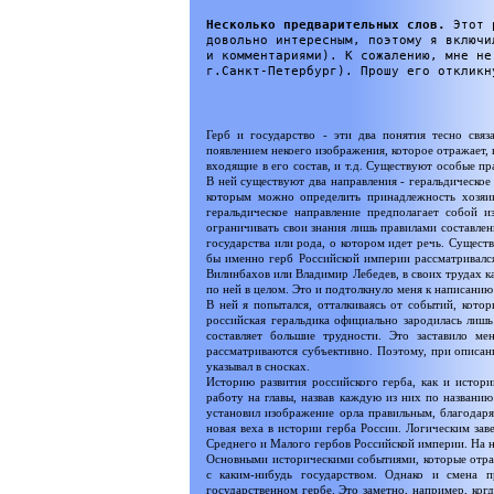
Несколько предварительных слов.
Этот р
довольно интересным, поэтому я включи
и комментариями). К сожалению, мне не
г.Санкт-Петербург). Прошу его отклик
Герб и государство - эти два понятия тесно связ
появлением некоего изображения, которое отражает, 
входящие в его состав, и т.д. Существуют особые пр
В ней существуют два направления - геральдическое 
которым можно определить принадлежность хозяин
геральдическое направление предполагает собой и
ограничивать свои знания лишь правилами составлен
государства или рода, о котором идет речь. Существ
бы именно герб Российской империи рассматривался 
Вилинбахов или Владимир Лебедев, в своих трудах к
по ней в целом. Это и подтолкнуло меня к написанию
В ней я попытался, отталкиваясь от событий, кото
российская геральдика официально зародилась лиш
составляет большие трудности. Это заставило ме
рассматриваются субъективно. Поэтому, при описани
указывал в сносках.
Историю развития российского герба, как и истори
работу на главы, назвав каждую из них по названию
установил изображение орла правильным, благодаря
новая веха в истории герба России. Логическим зав
Среднего и Малого гербов Российской империи. На н
Основными историческими событиями, которые отраж
с каким-нибудь государством. Однако и смена п
государственном гербе. Это заметно, например, ког