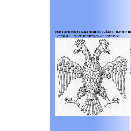
орла в качестве государственной эмблемы является п
Федором и Иваном Борисовичами Волоцкими.