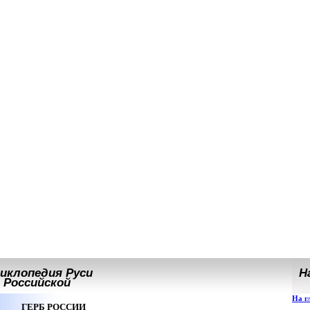
иклопедия Руси
На
Российской
На г
ГЕРБ РОССИИ