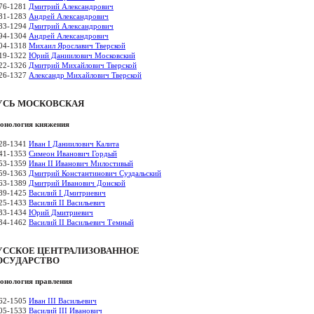
76-1281
Дмитрий Александрович
81-1283
Андрей Александрович
83-1294
Дмитрий Александрович
94-1304
Андрей Александрович
04-1318
Михаил Ярославич Тверской
19-1322
Юрий Даниилович Московский
22-1326
Дмитрий Михайлович Тверской
26-1327
Александр Михайлович Тверской
УСЬ МОСКОВСКАЯ
онология княжения
28-1341
Иван I Даниилович Калита
41-1353
Симеон Иванович Гордый
53-1359
Иван II Иванович Милостивый
59-1363
Дмитрий Константинович Суздальский
63-1389
Дмитрий Иванович Донской
89-1425
Василий I Дмитриевич
25-1433
Василий II Васильевич
33-1434
Юрий Дмитриевич
34-1462
Василий II Васильевич Темный
УССКОЕ ЦЕНТРАЛИЗОВАННОЕ
ОСУДАРСТВО
онология правления
62-1505
Иван III Васильевич
05-1533
Василий III Иванович