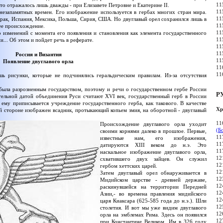
11
это отражалось лишь дважды - при Елизавете Петровне и Екатерине II.
11
 незапамятных времен. Его изображение используется в гербах многих стран мира.
11
Ирак, Испания, Мексика, Польша, Сирия, США. Но двуглавый орел сохранился лишь в
11
ее происхождение.
11
 изменений с момента его появления и становления как элемента государственного
11
... Об этом и пойдет речь в реферате.
11
11
Россия и Византия
11
Появление двуглавого орла
11
11
ь рисунки, которые не подчинялись геральдическим правилам. Из-за отсутствия
 была разрозненным государством, поэтому и речи о государственном гербе России
Р
ательной датой объединения Руси считают XVI век, государственный герб в России
ему приписывается учреждение государственного герба, как такового. В качестве
Хр
вой стороне изображен всадник, протыкающий копьем змия, на оборотной - двуглавый
11
Происхождение двуглавого орла уходит
(Б
своими корнями далеко в прошлое. Первые,
11
известные нам, его изображения,
11
датируются XIII веком до н.э. Это
11
наскальное изображение двуглавого орла,
12
схватившего двух зайцев. Он служил
12
гербом хеттских царей.
12
Затем двуглавый орел обнаруживается в
12
Мидийском царстве - древней державе,
12
раскинувшейся на территории Передней
12
Азии,- во времена правления мидийского
12
царя Киаксара (625-585 года до н.э.). Шли
12
столетия. И вот мы уже видим двуглавого
12
орла на эмблемах Рима. Здесь он появился
12
при Константине Великом. Им в 326 году