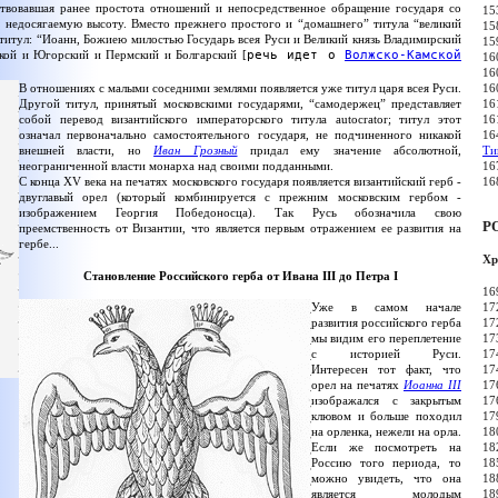
твовавшая ранее простота отношений и непосредственное обращение государя со
15
 недосягаемую высоту. Вместо прежнего простого и “домашнего” титула “великий
15
титул: “Иоанн, Божиею милостью Государь всея Руси и Великий князь Владимирский
15
кой и Югорский и Пермский и Болгарский [
речь идет о
Волжско-Камской
16
16
В отношениях с малыми соседними землями появляется уже титул царя всея Руси.
16
Другой титул, принятый московскими государями, “самодержец” представляет
16
собой перевод византийского императорского титула autocrator; титул этот
16
означал первоначально самостоятельного государя, не подчиненного никакой
16
внешней власти, но
Иван Грозный
придал ему значение абсолютной,
Ти
неограниченной власти монарха над своими подданными.
16
С конца XV века на печатях московского государя появляется византийский герб -
16
двуглавый орел (который комбинируется с прежним московским гербом -
изображением Георгия Победоносца). Так Русь обозначила свою
Р
преемственность от Византии, что является первым отражением ее развития на
гербе...
Хр
Становление Российского герба от Ивана III до Петра I
16
17
Уже в самом начале
17
развития российского герба
17
мы видим его переплетение
17
с историей Руси.
17
Интересен тот факт, что
17
орел на печатях
Иоанна III
17
изображался с закрытым
17
клювом и больше походил
18
на орленка, нежели на орла.
18
Если же посмотреть на
18
Россию того периода, то
18
можно увидеть, что она
18
является молодым