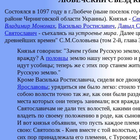
Состоялся в 1097 году в г.Любече (ныне поселок го
районе Черниговской области Украины). Князья -
Св
Владимир Мономах
,
Василько Ростиславич
,
Давыд С
Святославич
- съехались на
устроенье мира
. Далее 
древнейших времен" С.М.Соловьева (том 2-й, глава 3
Князья говорили: "Зачем губим Русскую землю,
вражду? А
половцы
землю нашу несут розно и 
идут усобицы; теперь же с этих пор станем жит
Русскую землю."
Кроме Василька Ростиславича, сидели все двою
Ярославовы
; урядиться им было легко: стоило 
собою волости точно так же, как они были раз
места которых они теперь занимали; вся вражда
Святославичам не дали тех волостей, какими он
владеть по своему положению в роде, как сыно
И вот князья объявили, что пусть каждое племя
свою: Святополк - Киев вместе с той волостью, 
сих пор принадлежала его племени, с Туровом;