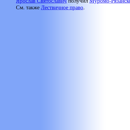
Ярослав Святославич
получил
Муромо-Рязанск
См. также
Лествичное право
.