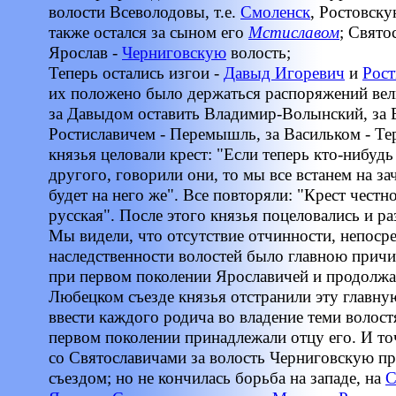
волости Всеволодовы, т.е.
Смоленск
, Ростовску
также остался за сыном его
Мстиславом
; Свято
Ярослав -
Черниговскую
волость;
Теперь остались изгои -
Давыд Игоревич
и
Рост
их положено было держаться распоряжений вел
за Давыдом оставить Владимир-Волынский, за
Ростиславичем - Перемышль, за Васильком - Те
князья целовали крест: "Если теперь кто-нибудь
другого, говорили они, то мы все встанем на з
будет на него же". Все повторяли: "Крест честно
русская". После этого князья поцеловались и р
Мы видели, что отсутствие отчинности, непоср
наследственности волостей было главною прич
при первом поколении Ярославичей и продолжа
Любецком съезде князья отстранили эту главну
ввести каждого родича во владение теми волос
первом поколении принадлежали отцу его. И то
со Святославичами за волость Черниговскую п
съездом; но не кончилась борьба на западе, на
С