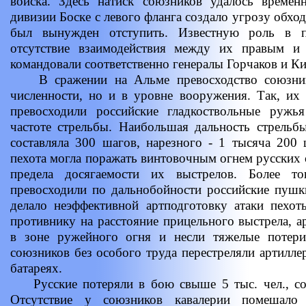
войска. Здесь натиск союзников удалось времен
дивизии Боске с левого фланга создало угрозу обх
был вынужден отступить. Известную роль в п
отсутствие взаимодействия между их правым и
командовали соответственно генералы Горчаков и Ки
В сражении на Альме превосходство союзнико
численности, но и в уровне вооружения. Так, их
превосходили российские гладкоствольные ружь
частоте стрельбы. Наибольшая дальность стрельб
составляла 300 шагов, нарезного - 1 тысяча 200 
пехота могла поражать винтовочным огнем русских с
предела досягаемости их выстрелов. Более т
превосходили по дальнобойности российские пушк
делало неэффективной артподготовку атаки пехо
противнику на расстояние прицельного выстрела, а
в зоне ружейного огня и несли тяжелые потер
союзников без особого труда перестреляли артилле
батареях.
Русские потеряли в бою свыше 5 тыс. чел., со
Отсутствие у союзников кавалерии помешало 