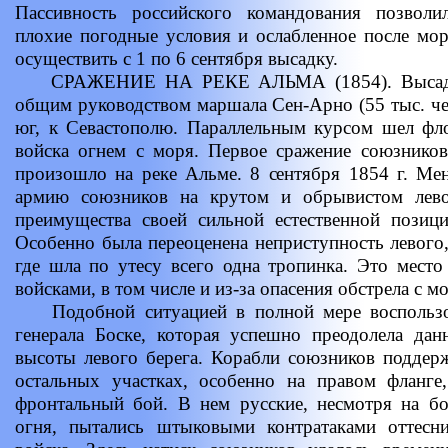
Пассивность российского командования позволи
плохие погодные условия и ослабленное после морс
осуществить с 1 по 6 сентября высадку.
СРАЖЕНИЕ НА РЕКЕ АЛЬМА (1854). Высадивш
общим руководством маршала Сен-Арно (55 тыс. чел
юг, к Севастополю. Параллельным курсом шел фло
войска огнем с моря. Первое сражение союзнико
произошло на реке Альме. 8 сентября 1854 г. Ме
армию союзников на крутом и обрывистом лево
преимущества своей сильной естественной позици
Особенно была переоценена неприступность левого
где шла по утесу всего одна тропинка. Это место
войсками, в том числе и из-за опасения обстрела с м
Подобной ситуацией в полной мере воспользов
генерала Боске, которая успешно преодолела дан
высоты левого берега. Корабли союзников поддер
остальных участках, особенно на правом фланг
фронтальный бой. В нем русские, несмотря на б
огня, пытались штыковыми контратаками оттесн