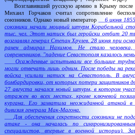
Возглавивший русскую армию в Крыму после о
Михаил Горчаков считал сопротивление беспол
союзников. Однако новый император
6 июня 1855 г
союзники начали мощный штурм Корабельной сто
тыс. чел. Этот натиск был геройски отбит 20 ты
возглавлял генерал Степан Хрулев. 28 июня при ос
ранен адмирал Нахимов. Не стало человека
современников, "падение Севастополя казалось нем
Осажденные испытывали все большие трудно
могли отвечать лишь одним. После победы на реке
войска усилили натиск на Севастополь. В авгу
бомбардировки, от которых потери защитников дост
27 августа начался новый штурм, в котором учас
отражен во всех местах, кроме ключевой пози
кургана. Его захватила неожиданной атакой в 
дивизия генерала Мак-Магона.
Для обеспечения секретности союзники не подав
атаке - она началась по синхронизированн
специалистов, впервые в военной истории). З