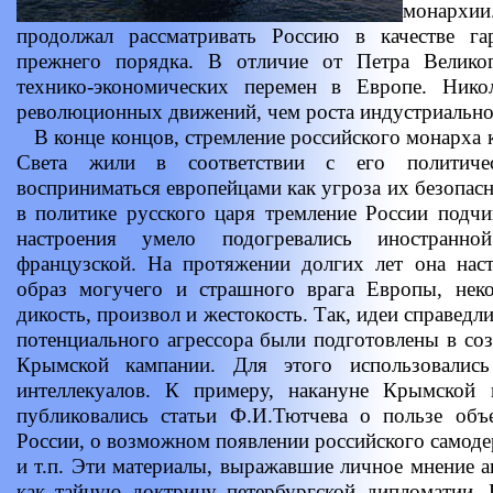
монархи
продолжал рассматривать Россию в качестве га
прежнего порядка. В отличие от Петра Великог
технико-экономических перемен в Европе. Нико
революционных движений, чем роста индустриально
В конце концов, стремление российского монарха к
Света жили в соответствии с его политиче
восприниматься европейцами как угроза их безопас
в политике русского царя тремление России подч
настроения умело подогревались иностранн
французской. На протяжении долгих лет она наст
образ могучего и страшного врага Европы, неко
дикость, произвол и жестокость. Так, идеи справед
потенциального агрессора были подготовлены в соз
Крымской кампании. Для этого использовалис
интеллекуалов. К примеру, накануне Крымской
публиковались статьи Ф.И.Тютчева о пользе объ
России, о возможном появлении российского самоде
и т.п. Эти материалы, выражавшие личное мнение а
как тайную доктрину петербургской дипломатии. 