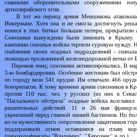
главными оборонительными сооружениями зо
артиллерийского огня.
В тот же период армия Меншикова атаковала 
Инкермане. Хотя она и не смогла достигнуть реш
понеся в этих битвах большие потери, прекратили 
Союзники вынуждены были зимовать в Крыму. 
кампании союзные войска терпели суровую нужду. Н
снабжение своих осадных подразделений - сначал
помощью проложенной железнодорожной ветки от Б
Пережив зиму, союзники активизировались. В март
3-ю бомбардировки. Особенно жестоким был обстрел
по городу вело 541 орудие. Им отвечало 466 оруд
боеприпасов. К тому времени армия союзников в Кр
против 110 тыс. чел. у русских (из них в Севас
"Пасхального обстрела" осадные войска возглавил 
решительных действий. 11 и 26 мая французс
укреплений перед главной линией бастионов. Но бо
из-за мужественного сопротивления защитников гор
поддерживали огнем оставшиеся на плаву кор
(пароходофрегаты "Владимир", "Херсонес" и др.)