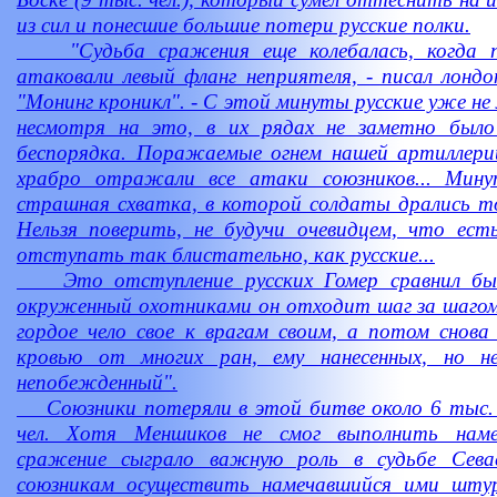
из сил и понесшие большие потери русские полки.
"Судьба сражения еще колебалась, когда п
атаковали левый фланг неприятеля, - писал лонд
"Монинг кроникл". - С этой минуты русские уже не 
несмотря на это, в их рядах не заметно было
беспорядка. Поражаемые огнем нашей артиллери
храбро отражали все атаки союзников... Мин
страшная схватка, в которой солдаты дрались 
Нельзя поверить, не будучи очевидцем, что ест
отступать так блистательно, как русские...
Это отступление русских Гомер сравнил бы с
окруженный охотниками он отходит шаг за шагом
гордое чело свое к врагам своим, а потом снов
кровью от многих ран, ему нанесенных, но н
непобежденный".
Союзники потеряли в этой битве около 6 тыс. че
чел. Хотя Меншиков не смог выполнить намеч
сражение сыграло важную роль в судьбе Сева
союзникам осуществить намечавшийся ими шту