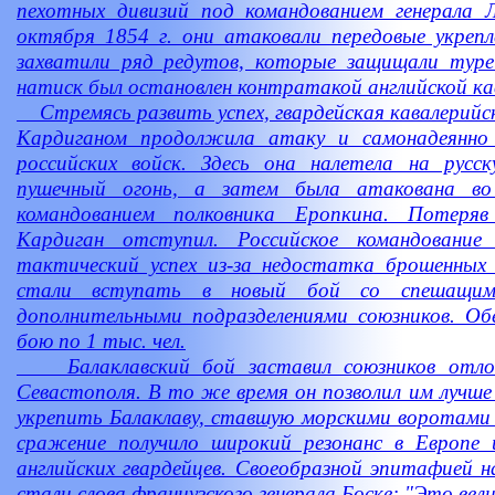
пехотных дивизий под командованием генерала Л
октября 1854 г. они атаковали передовые укрепл
захватили ряд редутов, которые защищали туре
натиск был остановлен контратакой английской ка
Стремясь развить успех, гвардейская кавалерийска
Кардиганом продолжила атаку и самонадеянно 
российских войск. Здесь она налетела на рус
пушечный огонь, а затем была атакована в
командованием полковника Еропкина. Потеря
Кардиган отступил. Российское командовани
тактический успех из-за недостатка брошенных к
стали вступать в новый бой со спешащим
дополнительными подразделениями союзников. О
бою по 1 тыс. чел.
Балаклавский бой заставил союзников отло
Севастополя. В то же время он позволил им лучше
укрепить Балаклаву, ставшую морскими воротами 
сражение получило широкий резонанс в Европе 
английских гвардейцев. Своеобразной эпитафией 
стали слова французского генерала Боске: "Это велик