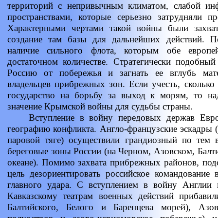
территорий с непривычным климатом, слабой ин
пространствами, которые серьезно затрудняли пр
Характерными чертами такой войны были захва
создание там базы для дальнейших действий. П
наличие сильного флота, которым обе европе
достаточном количестве. Стратегически подобный
Россию от побережья и загнать ее вглубь мате
владельцев прибрежных зон. Если учесть, сколько 
государство на борьбу за выход к морям, то на
значение Крымской войны для судьбы страны.
Вступление в войну передовых держав Евро
географию конфликта. Англо-французские эскадры (
паровой тяге) осуществили грандиозный по тем 
береговые зоны России (на Черном, Азовском, Балт
океане). Помимо захвата прибрежных районов, под
цель дезориентировать российское командование 
главного удара. С вступлением в войну Англии
Кавказскому театрам военных действий прибавил
Балтийского, Белого и Баренцева морей), Азо