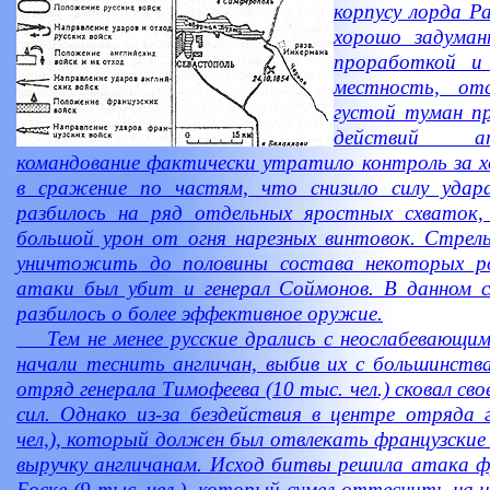
корпусу лорда Ра
хорошо задуман
проработкой и 
местность, о
густой туман пр
действий ат
командование фактически утратило контроль за х
в сражение по частям, что снизило силу удар
разбилось на ряд отдельных яростных схваток,
большой урон от огня нарезных винтовок. Стрель
уничтожить до половины состава некоторых ро
атаки был убит и генерал Соймонов. В данном 
разбилось о более эффективное оружие.
Тем не менее русские дрались с неослабевающим 
начали теснить англичан, выбив их с большинств
отряд генерала Тимофеева (10 тыс. чел.) сковал св
сил. Однако из-за бездействия в центре отряда 
чел,), который должен был отвлекать французские 
выручку англичанам. Исход битвы решила атака ф
Боске (9 тыс. чел.), который сумел оттеснить на 