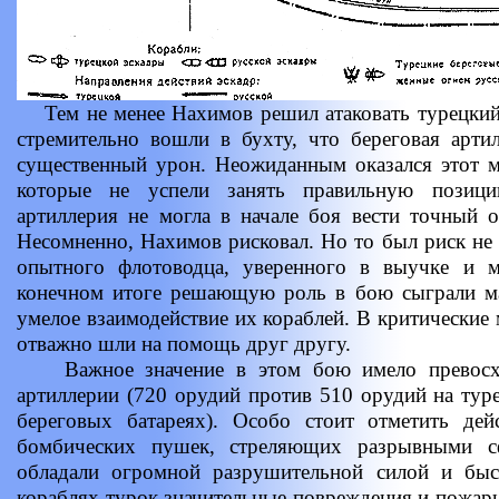
Тем не менее Нахимов решил атаковать турецкий 
стремительно вошли в бухту, что береговая арти
существенный урон. Неожиданным оказался этот м
которые не успели занять правильную позици
артиллерия не могла в начале боя вести точный ог
Несомненно, Нахимов рисковал. Но то был риск не 
опытного флотоводца, уверенного в выучке и м
конечном итоге решающую роль в бою сыграли ма
умелое взаимодействие их кораблей. В критические
отважно шли на помощь друг другу.
Важное значение в этом бою имело превосход
артиллерии (720 орудий против 510 орудий на туре
береговых батареях). Особо стоит отметить де
бомбических пушек, стреляющих разрывными с
обладали огромной разрушительной силой и быс
кораблях турок значительные повреждения и пожары