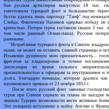
боя русская артиллерия выпустила 18 тыс. сн
уничтожили турецкий флот и большинство берег
бухты удалось лишь пароходу "Таиф" под командов
Слейда. Фактически Нахимов одержал победу не т
крепостью. Потери турок составили свыше 3 тыс. че
том числе раненый Осман-паша). Русские потер
ранеными.
"Истребление турецкого флота в Синопе эскадрою
моим, не может не оставить славной страницы в ис
Изъявляю душевную мою признательность... госп
фрегатов за хладнокровие и точное постановле
диспозиции во время сильного неприятельс
признательностью к офицерам за неустрашимое и т
долга, благодарю команды, которые дрались как 
нахимовского приказа от 23 ноября 1853 г.
После этого русский флот завоевал господство
турок при Синопе сорвало их планы по высадке в
лишило Турцию возможности вести активные боевы
Это ускорило вступление в войну Англии и Франц