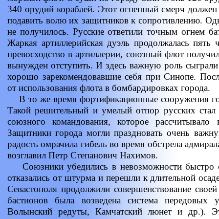
340 орудий кораблей. Этот огненный смерч должен
подавить волю их защитников к сопротивлению. Одн
не получилось. Русские ответили точным огнем ба
Жаркая артиллерийская дуэль продолжалась пять 
превосходство в артиллерии, союзный флот получи
вынужден отступить. И здесь важную роль сыграли
хорошо зарекомендовавшие себя при Синопе. Посл
от использования флота в бомбардировках города.
В то же время фортификационные сооружения горо
Такой решительный и умелый отпор русских стал
союзного командования, которое рассчитывало 
Защитники города могли праздновать очень важн
радость омрачила гибель во время обстрела адмира
возглавил Петр Степанович Нахимов.
Союзники убедились в невозможности быстро сп
отказались от штурма и перешли к длительной осад
Севастополя продолжили совершенствование своей
бастионов была возведена система передовых у
Волынский редуты, Камчатский люнет и др.). Э