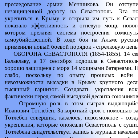
преследование армии Меншикова. Он отступ
незащищенной дорогу на Севастополь. Эта по
укрепиться в Крыму и открыла им путь к Севас
показало эффективность и огневую мощь новог
котором прежняя система построения сомкнут
самоубийственной. В ходе боя на Альме русски
применили новый боевой порядок - стрелковую цепь
ОБОРОНА СЕВАСТОПОЛЯ (1854-1855). 14 сентя
Балаклаву, а 17 сентября подошла к Севастопол
хорошо защищена с моря 14 мощными батареями. Н
слабо, поскольку по опыту прошлых войн 
невозможности высадки в Крыму крупного десан
тысячный гарнизон. Создавать укрепления во
фактически перед самой высадкой десанта союзнико
Огромную роль в этом сыграл выдающийся 
Иванович Тотлебен. За короткий срок с помощью за
Тотлебен совершил, казалось, невозможное - соз
укрепления, которые опоясали Севастополь с суши
Тотлебена свидетельствует запись в журнале началь