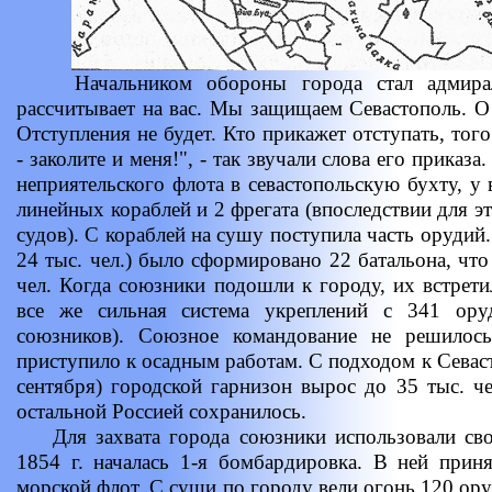
Начальником обороны города стал адмирал 
рассчитывает на вас. Мы защищаем Севастополь. О 
Отступления не будет. Кто прикажет отступать, тог
- заколите и меня!", - так звучали слова его приказ
неприятельского флота в севастопольскую бухту, у 
линейных кораблей и 2 фрегата (впоследствии для э
судов). С кораблей на сушу поступила часть орудий
24 тыс. чел.) было сформировано 22 батальона, что
чел. Когда союзники подошли к городу, их встрети
все же сильная система укреплений с 341 ор
союзников). Союзное командование не решилось
приступило к осадным работам. С подходом к Сева
сентября) городской гарнизон вырос до 35 тыс. ч
остальной Россией сохранилось.
Для захвата города союзники использовали сво
1854 г. началась 1-я бомбардировка. В ней прин
морской флот. С суши по городу вели огонь 120 ору