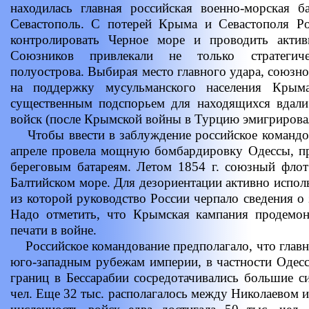
находилась главная российская военно-морская 
Севастополь. С потерей Крыма и Севастополя Р
контролировать Черное море и проводить актив
Союзников привлекали не только стратегич
полуострова. Выбирая место главного удара, союзн
на поддержку мусульманского населения Крым
существенным подспорьем для находящихся вдал
войск (после Крымской войны в Турцию эмигрировал
Чтобы ввести в заблуждение российское командов
апреле провела мощную бомбардировку Одессы, п
береговым батареям. Летом 1854 г. союзный флот
Балтийском море. Для дезориентации активно исполь
из которой руководство России черпало сведения о
Надо отметить, что Крымская кампания продемо
печати в войне.
Российское командование предполагало, что главн
юго-западным рубежам империи, в частности Одес
границ в Бессарабии сосредотачивались большие с
чел. Еще 32 тыс. располагалось между Николаевом 