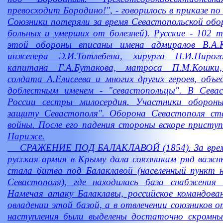
превосходит Бородино!", - говорилось в приказе по
Союзники потеряли за время Севастопольской обор
больных и умерших от болезней). Русские - 102 т
этой обороны вписаны имена адмиралов В.А.К
инженера Э.И.Тотлебена, хирурга Н.И.Пирого
капитана Г.А.Бутакова, матроса П.М.Кошки,
солдата А.Елисеева и многих других героев, объ
доблестным именем - "севастопольцы". В Севас
России сестры милосердия. Участники оборон
защиту Севастополя". Оборона Севастополя ст
войны. После его падения стороны вскоре присту
Париже.
СРАЖЕНИЕ ПОД БАЛАКЛАВОЙ (1854). За время
русская армия в Крыму дала союзникам ряд важн
стала битва под Балаклавой (населенный пункт 
Севастополя), где находилась база снабжения 
Намечая атаку Балаклавы, российское командован
овладении этой базой, а в отвлечении союзников 
наступления были выделены достаточно скромны