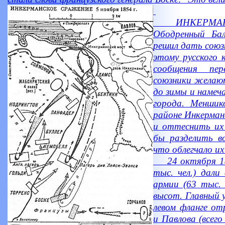
ИНКЕРМАНСК
Ободренный Бал
решил дать союз
этому русского 
сообщения пе
союзники желаю
до зимы и наме
города. Меншик
районе Инкерман
и оттеснить их 
бы разделить во
что облегчало их
24 октября 185
тыс. чел.) дали
армии (63 тыс. 
высот. Главный у
левом фланге от
и Павлова (всего