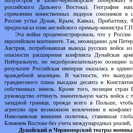
полуостров и азово-черноморское побережье) и
российского Дальнего Востока). География нап
стремлении воинственных лидеров союзников в с
России устье Дуная, Крым, Кавказ, Прибалтику, 
предполагал план английского премьер-министра Г.П
Эта война продемонстрировала, что у России н
европейском континенте. Так, неожиданно для Пете
Австрия, потребовавшая вывода русских войск из
опасности расширения конфликта Дунайская арм
Нейтральную, но недоброжелательную позицию з
результате Российская империя оказалась в один
враждебной коалиции. В частности, это вынуди
грандиозного плана высадки десанта в Константи
собственных земель. Кроме того, позиция стран 
руководство оттянуть значительную часть войск с 
западной границе, прежде всего в Польше, чтоб
агрессии при возможном вовлечении в конфликт
Николаевская внешняя политика, ставившая гло
Ближнем Востоке без учета международных реалий, 
Дунайский и Черноморский театры военных