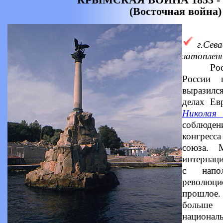
(Восточная война)
г.Сев
затоплен
Рост м
России 
выразилс
делах Ев
Николая 
соблюд
конгресс
союза. 
интернац
с напо
революц
прошлое
больше 
национал