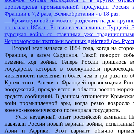
производства промышленной продукции Россия к
Франции в 7,2 раза, Великобритании - в 18 раз.
Крымскую войну можно разделить на два крупных 
по начало 1854 г., Россия воевала лишь с Турцией. 
турецкая война со ставшими уже традиционным
Черноморским театрами военных действий (см.
Русс
Второй этап начался с 1854 года, когда на сторо
Франция, а затем Сардиния. Такой поворот соб
изменил ход войны. Теперь России пришлось в
государств, которые в совокупности превосход
численности населения и более чем в три раза по 
Кроме того, Англия с Францией превосходили Рос
вооружений, прежде всего в области военно-морски
средств сообщений. В данном отношении Крымская
войн промышленной эры, когда резко возросло 
военно-экономического потенциала государств.
Учтя неудачный опыт российской кампании На
навязали России новый вариант войны, испытанны
Азии и Африки. Этот вариант обычно примен