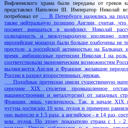
Вифлеемского храма были переданы от греков к
представлял Наполеон III. Император Николай вс
потребовал от
В Петербурге надеялись на подде
также нейтральную позицию Англии, считая, что
посмеет вмешаться в конфликт. Николай расс
солидарность и международную изоляцию плем
европейские монархи были больше озабочены не те
престоле, а российской активностью на Балканах
время, амбициозные претензии Николая I на роль
соответствовали экономическим возможностям Росси
выдвигаются Англия и Франция, желавшие передел
России в разряд второстепенных держав.
Подобные претензии имели существенную матери
середине XIX столетия промышленное отста
машиностроении и металлургии) от западных стр
Франции, лишь увеличилось. Так, в начале XIX в
чугуна достигало 10 млн. пудов и примерно равняло
оно выросло в 1,5 раза, а английское - в 14 раз, со
млн. пудов. По этому показателю страна с 1 - 2
восьмое. Отрыв наблюдался и в других отрас