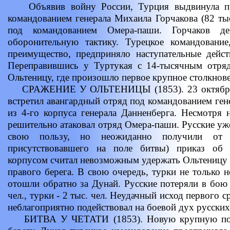
Объявив войну России, Турция выдвинула пр
командованием генерала Михаила Горчакова (82 ты
под командованием Омера-паши. Горчаков дей
оборонительную тактику. Турецкое командование
преимущество, предприняло наступательные дейст
Переправившись у Туртукая с 14-тысячным отря
Ольтеницу, где произошло первое крупное столкнов
СРАЖЕНИЕ У ОЛЬТЕНИЦЫ (1853). 23 октября 1
встретил авангардный отряд под командованием гене
из 4-го корпуса генерала Данненберга. Несмотря 
решительно атаковал отряд Омера-паши. Русские уж
свою пользу, но неожиданно получили от г
присутствовавшего на поле битвы) приказ об
корпусом считал невозможным удержать Ольтеницу п
правого берега. В свою очередь, турки не только н
отошли обратно за Дунай. Русские потеряли в бою 
чел., турки - 2 тыс. чел. Неудачный исход первого
неблагоприятно подействовал на боевой дух русских
БИТВА У ЧЕТАТИ (1853). Новую крупную попы