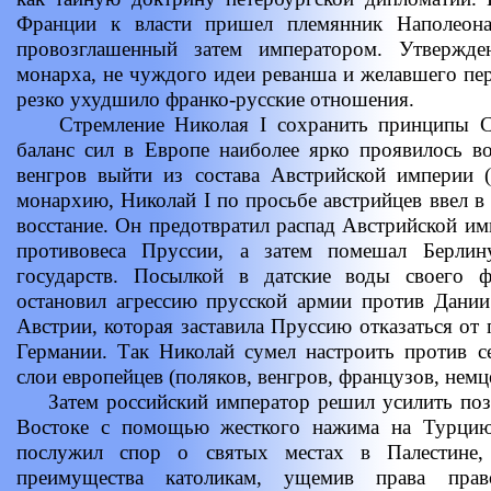
Франции к власти пришел племянник Наполеона 
провозглашенный затем императором. Утвержд
монарха, не чуждого идеи реванша и желавшего пер
резко ухудшило франко-русские отношения.
Стремление Николая I сохранить принципы Св
баланс сил в Европе наиболее ярко проявилось в
венгров выйти из состава Австрийской империи (
монархию, Николай I по просьбе австрийцев ввел в
восстание. Он предотвратил распад Австрийской имп
противовеса Пруссии, а затем помешал Берлин
государств. Посылкой в датские воды своего ф
остановил агрессию прусской армии против Дании
Австрии, которая заставила Пруссию отказаться от
Германии. Так Николай сумел настроить против с
слои европейцев (поляков, венгров, французов, немце
Затем российский император решил усилить поз
Востоке с помощью жесткого нажима на Турцию
послужил спор о святых местах в Палестине,
преимущества католикам, ущемив права пра