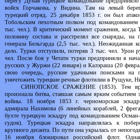
берегу Дуная турецкое командование предприняло
войск Горчакова, у Видина. Там на левый бере
турецкий отряд. 25 декабря 1853 г. он был атако
Тобольским пехотным полком под командованием п
тыс. чел.). В критический момент сражения, когда
половину состава и расстрелял все снаряды, на
генерала Бельгарда (2,5 тыс. чел.). Неожиданная 
дело. Турки отступили, потеряв 3 тыс. чел. Урон р
чел. После боя у Четати турки предприняли в нача
русских у Журжи (22 января) и Калэраша (20 февра
свою очередь, русские удачными поисками на 
уничтожить турецкие речные флотилии в Рущуке, Н
СИНОПСКОЕ СРАЖЕНИЕ (1853). Тем време
произошла битва, ставшая самым ярким событием э
войны. 18 ноября 1853 г. черноморская эскадр
адмирала Нахимова (6 линейных кораблей, 2 фрег
бухте турецкую эскадру под командованием Осман-
судов). Турецкая эскадра направлялась к побе
крупного десанта. По пути она укрылась от непогод
16 ноября блокировал российский флот. Одна