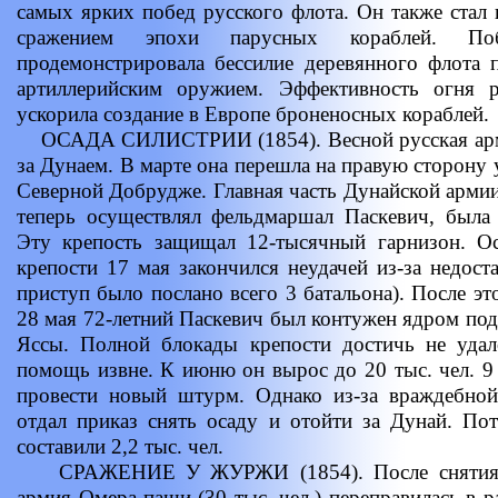
самых ярких побед русского флота. Он также ста
сражением эпохи парусных кораблей. П
продемонстрировала бессилие деревянного флота
артиллерийским оружием. Эффективность огня 
ускорила создание в Европе броненосных кораблей.
ОСАДА СИЛИСТРИИ (1854). Весной русская армия
за Дунаем. В марте она перешла на правую сторону 
Северной Добрудже. Главная часть Дунайской армии
теперь осуществлял фельдмаршал Паскевич, была 
Эту крепость защищал 12-тысячный гарнизон. О
крепости 17 мая закончился неудачей из-за недост
приступ было послано всего 3 батальона). После эт
28 мая 72-летний Паскевич был контужен ядром под
Яссы. Полной блокады крепости достичь не удал
помощь извне. К июню он вырос до 20 тыс. чел. 9 
провести новый штурм. Однако из-за враждебно
отдал приказ снять осаду и отойти за Дунай. По
составили 2,2 тыс. чел.
СРАЖЕНИЕ У ЖУРЖИ (1854). После снятия р
армия Омера-паши (30 тыс. чел.) переправилась в 