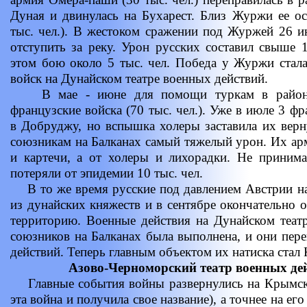
Дуная и двинулась на Бухарест. Близ Журжи ее о
тыс. чел.). В жестоком сражении под Журжей 26 
отступить за реку. Урон русских составил свыше 1
этом бою около 5 тыс. чел. Победа у Журжи стал
войск на Дунайском театре военных действий.
В мае - июне для помощи туркам в районе 
французские войска (70 тыс. чел.). Уже в июле 3 ф
в Добруджу, но вспышка холеры заставила их верну
союзникам на Балканах самый тяжелый урон. Их арми
и картечи, а от холеры и лихорадки. Не принима
потеряли от эпидемии 10 тыс. чел.
В то же время русские под давлением Австрии на
из дунайских княжеств и в сентябре окончательно 
территорию. Военные действия на Дунайском театр
союзников на Балканах была выполнена, и они пер
действий. Теперь главным объектом их натиска стал
Азово-Черноморский театр военных дей
Главные события войны развернулись на Крымско
эта война и получила свое название), а точнее на ег