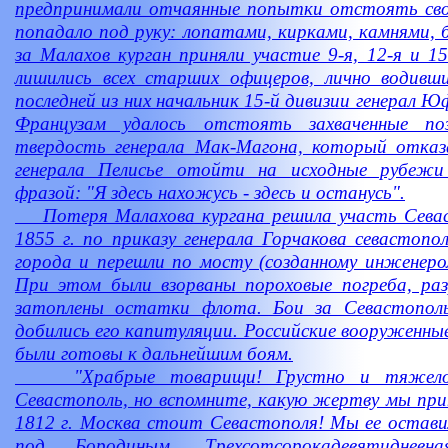
предпринимали отчаянные попытки отстоять свои
попадало под руку: лопатами, кирками, камнями, 
за Малахов курган приняли участие 9-я, 12-я и 15
лишились всех старших офицеров, лично водивш
последней из них начальник 15-й дивизии генерал 
Французам удалось отстоять захваченные по
твердость генерала Мак-Магона, который отказ
генерала Пелисье отойти на исходные рубежи
фразой: "Я здесь нахожусь - здесь и останусь".
Потеря Малахова кургана решила участь Севаст
1855 г. по приказу генерала Горчакова севастоп
города и перешли по мосту (созданному инженеро
При этом были взорваны пороховые погреба, раз
затоплены остатки флота. Бои за Севастополь
добились его капитуляции. Российские вооруженные
были готовы к дальнейшим боям.
"Храбрые товарищи! Грустно и тяжело 
Севастополь, но вспомните, какую жертву мы при
1812 г. Москва стоит Севастополя! Мы ее остави
под Бородиным. Трехсотсорокадевятидневн