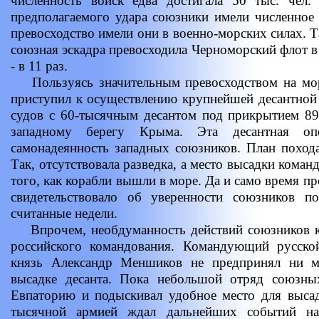
численность войск едва достигала 50 тыс. чел.
предполагаемого удара союзники имели численное
превосходство имели они в военно-морских силах. Т
союзная эскадра превосходила Черноморский флот в 
- в 11 раз.
Пользуясь значительным превосходством на мор
приступил к осуществлению крупнейшей десантной
судов с 60-тысячным десантом под прикрытием 89
западному берегу Крыма. Эта десантная опе
самонадеянность западных союзников. План поход
Так, отсутствовала разведка, а место высадки кома
того, как корабли вышли в море. Да и само время п
свидетельствовало об уверенности союзников п
считанные недели.
Впрочем, необдуманность действий союзников к
российского командования. Командующий русск
князь Александр Меншиков не предпринял ни 
высадке десанта. Пока небольшой отряд союзных
Евпаторию и подыскивал удобное место для высад
тысячной армией ждал дальнейших событий н