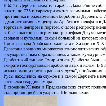
В 654 г. Дербент захватили арабы. Дальнейшие собы
вплоть до 735 г. характеризуются взаимными набег
противника и ожесточенной борьбой за Дербент. С 7
административным центром Арабского халифата в Да
торговым центром и портом, очагом распространения
в. была выстроена огромная трехнефная Джума-мече
сводами и куполами, самый большой из которых име
После распада Арабского халифата и Хазарии в X-XI
Дагестана возникло множество этнополитических о
государственным образованием, а также культурны
Дербентский эмират. Эмир и знать Дербента были ар
эмирате господствовали арабский язык и ислам. В 9
искал помощи против раисов у
русов
", прибывших в 
Русы находились на службе и в самом Дербенте в кач
составляя гвардию эмира.
В середине XI века в Предкавказских степях появил
стал провинцией государства Ширваншахов.