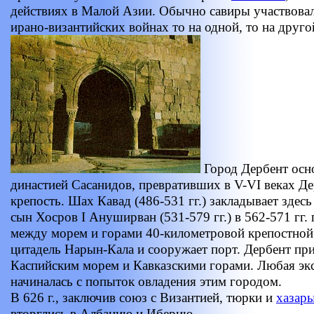
действиях в Малой Азии. Обычно савиры участвовали
ирано-византийских войнах то на одной, то на друго
Город Дербент осно
династией Сасанидов, превративших в V-VI веках Д
крепость. Шах Кавад (486-531 гг.) закладывает здесь
сын Хосров I Ануширван (531-579 гг.) в 562-571 гг.
между морем и горами 40-километровой крепостной
цитадель Нарын-Кала и сооружает порт. Дербент пр
Каспийским морем и Кавказскими горами. Любая экс
начиналась с попыток овладения этим городом.
В 626 г., заключив союз с Византией, тюрки и
хазар
вторглись в Албанию и Иберию.