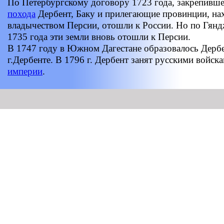
По Петербургскому договору 1723 года, закрепивш
похода
Дербент, Баку и прилегающие провинции, на
владычеством Персии, отошли к России. Но по Гян
1735 года эти земли вновь отошли к Персии.
В 1747 году в Южном Дагестане образовалось Дербе
г.Дербенте. В 1796 г. Дербент занят русскими войск
империи
.